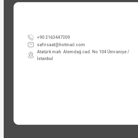
+90 2163447309
safirsaat@hotmail.com
Atatürk mah. Alemdağ cad. No 104 Ümraniye /
İstanbul