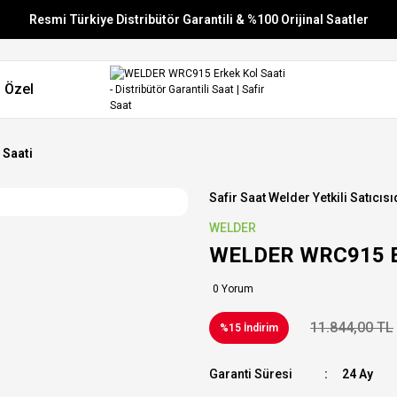
Resmi Türkiye Distribütör Garantili & %100 Orijinal Saatler
Vade Farksız 6 Taksit
 Özel
Aynı Gün Stoktan Gönderim
Ücretsiz Kargo
 Saati
Safir Saat Welder Yetkili Satıcısı
WELDER
WELDER WRC915 Er
0 Yorum
11.844,00 TL
%15 İndirim
Garanti Süresi
24 Ay