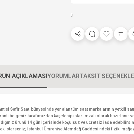
RÜN AÇIKLAMASI
YORUMLAR
TAKSİT SEÇENEKLE
i Safir Saat, bünyesinde yer alan tüm saat markalarının yetkili satıc
ranti belgeniz tarafımızdan kaşelenip ıslak imzalı olarak hazırlanır ve 
n aldığınız ürünü 14 gün içerisinde koşulsuz ve ücretsiz iade edebilir
mek isterseniz; İstanbul Ümraniye Alemdağ Caddesi’ndeki fiziki mağaz