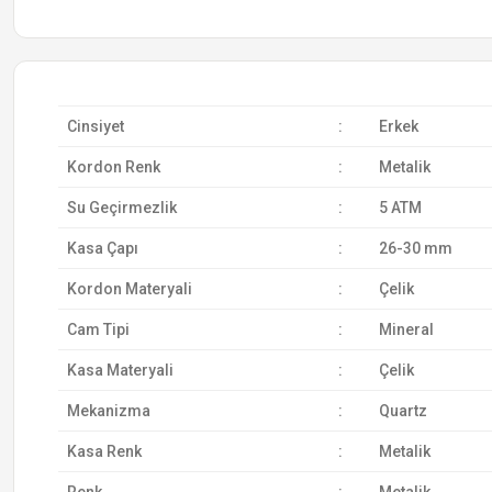
Cinsiyet
:
Erkek
Kordon Renk
:
Metalik
Su Geçirmezlik
:
5 ATM
Kasa Çapı
:
26-30 mm
Kordon Materyali
:
Çelik
Cam Tipi
:
Mineral
Kasa Materyali
:
Çelik
Mekanizma
:
Quartz
Kasa Renk
:
Metalik