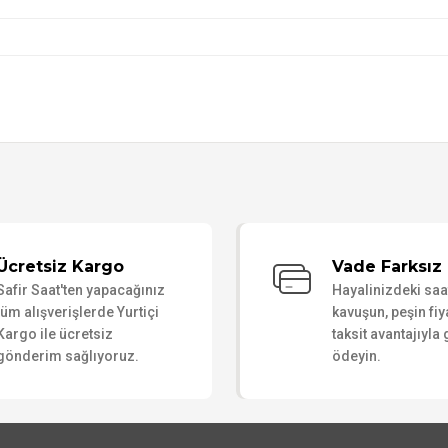
Bu ürüne ilk yorumu siz yapın!
Ücretsiz Kargo
Vade Farksız 
Safir Saat'ten yapacağınız
Hayalinizdeki sa
Yorum Yaz
tüm alışverişlerde Yurtiçi
kavuşun, peşin fiy
Kargo ile ücretsiz
taksit avantajıyla
gönderim sağlıyoruz.
ödeyin.