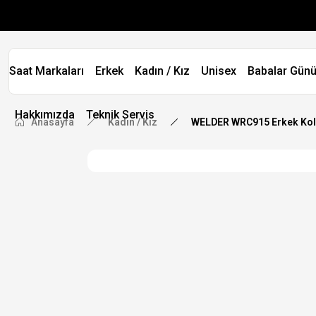
Saat Markaları
Erkek
Kadın / Kız
Unisex
Babalar Günü
Hakkımızda
Teknik Servis
Anasayfa
Kadın / Kız
WELDER WRC915 Erkek Kol