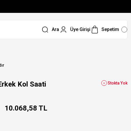
Ara
Üye Girişi
Sepetim
dır
kek Kol Saati
Stokta Yok
10.068,58 TL