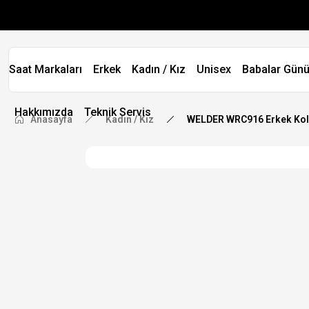
Saat Markaları
Erkek
Kadın / Kız
Unisex
Babalar Günü
Hakkımızda
Teknik Servis
Anasayfa
Kadın / Kız
WELDER WRC916 Erkek Kol