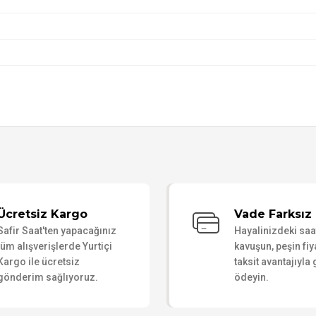
Bu ürüne ilk yorumu siz yapın!
Ücretsiz Kargo
Vade Farksız 
Safir Saat'ten yapacağınız
Hayalinizdeki sa
Yorum Yaz
tüm alışverişlerde Yurtiçi
kavuşun, peşin fiy
Kargo ile ücretsiz
taksit avantajıyla
gönderim sağlıyoruz.
ödeyin.