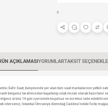
RÜN AÇIKLAMASI
YORUMLAR
TAKSİT SEÇENEKLE
i Safir Saat, bünyesinde yer alan tüm saat markalarının yetkili satıc
ranti belgeniz tarafımızdan kaşelenip ıslak imzalı olarak hazırlanır ve 
n aldığınız ürünü 14 gün içerisinde koşulsuz ve ücretsiz iade edebilir
mek isterseniz; İstanbul Ümraniye Alemdağ Caddesi’ndeki fiziki mağaz