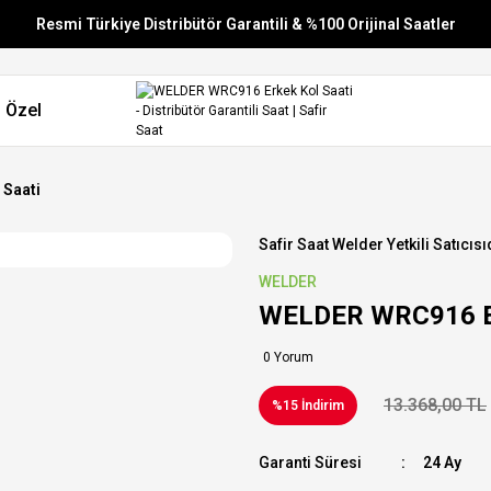
Resmi Türkiye Distribütör Garantili & %100 Orijinal Saatler
Vade Farksız 6 Taksit
 Özel
Aynı Gün Stoktan Gönderim
Ücretsiz Kargo
 Saati
Safir Saat Welder Yetkili Satıcısı
WELDER
WELDER WRC916 Er
0 Yorum
13.368,00 TL
%15 İndirim
Garanti Süresi
24 Ay