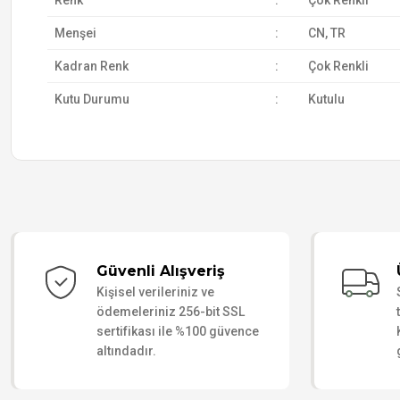
Renk
:
Çok Renkli
Menşei
:
CN, TR
Kadran Renk
:
Çok Renkli
Kutu Durumu
:
Kutulu
Güvenli Alışveriş
Kişisel verileriniz ve
ödemeleriniz 256-bit SSL
sertifikası ile %100 güvence
altındadır.