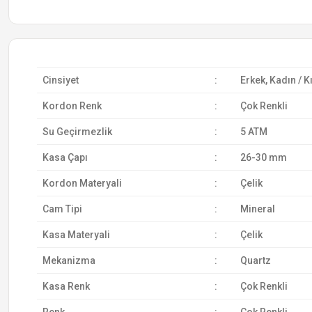
Cinsiyet
:
Erkek, Kadın / K
Kordon Renk
:
Çok Renkli
Su Geçirmezlik
:
5 ATM
Kasa Çapı
:
26-30 mm
Kordon Materyali
:
Çelik
Cam Tipi
:
Mineral
Kasa Materyali
:
Çelik
Mekanizma
:
Quartz
Kasa Renk
:
Çok Renkli