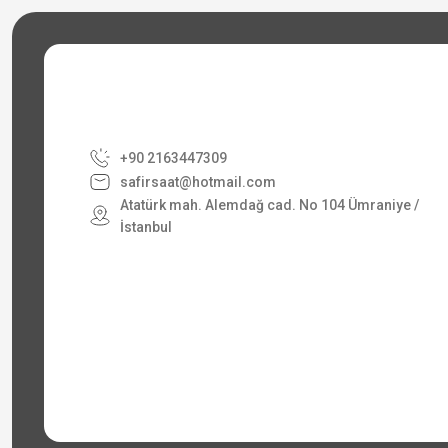
+90 2163447309
safirsaat@hotmail.com
Atatürk mah. Alemdağ cad. No 104 Ümraniye /
İstanbul