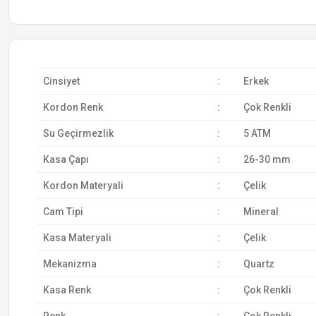
Cinsiyet
:
Erkek
Kordon Renk
:
Çok Renkli
Su Geçirmezlik
:
5 ATM
Kasa Çapı
:
26-30 mm
Kordon Materyali
:
Çelik
Cam Tipi
:
Mineral
Kasa Materyali
:
Çelik
Mekanizma
:
Quartz
Kasa Renk
:
Çok Renkli