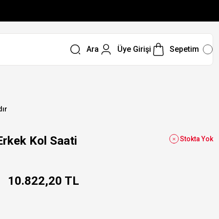
Ara
Üye Girişi
Sepetim
dır
kek Kol Saati
Stokta Yok
10.822,20 TL