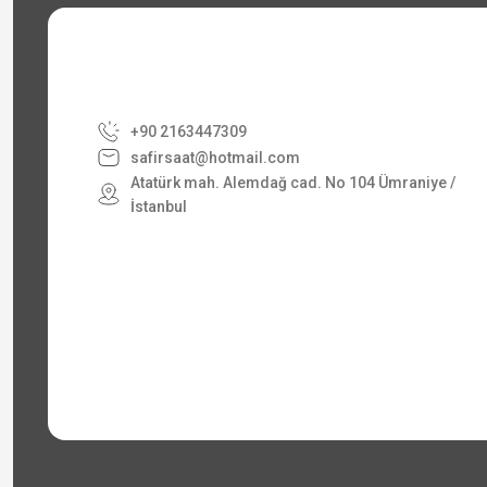
+90 2163447309
safirsaat@hotmail.com
Atatürk mah. Alemdağ cad. No 104 Ümraniye /
İstanbul