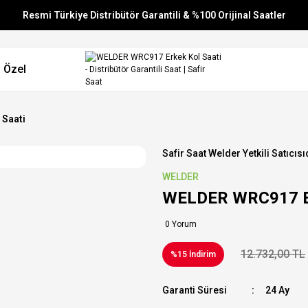
Resmi Türkiye Distribütör Garantili & %100 Orijinal Saatler
Vade Farksız 6 Taksit
 Özel
Aynı Gün Stoktan Gönderim
Ücretsiz Kargo
 Saati
Safir Saat Welder Yetkili Satıcısı
WELDER
WELDER WRC917 Er
0 Yorum
12.732,00 TL
%15 İndirim
Garanti Süresi
24 Ay