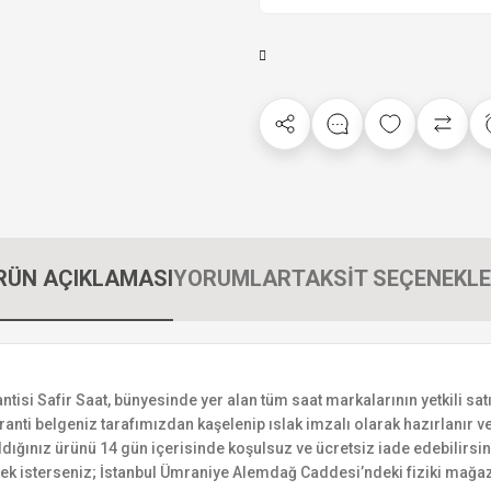
RÜN AÇIKLAMASI
YORUMLAR
TAKSİT SEÇENEKLE
i Safir Saat, bünyesinde yer alan tüm saat markalarının yetkili satıc
ranti belgeniz tarafımızdan kaşelenip ıslak imzalı olarak hazırlanır ve 
n aldığınız ürünü 14 gün içerisinde koşulsuz ve ücretsiz iade edebilir
mek isterseniz; İstanbul Ümraniye Alemdağ Caddesi’ndeki fiziki mağaz