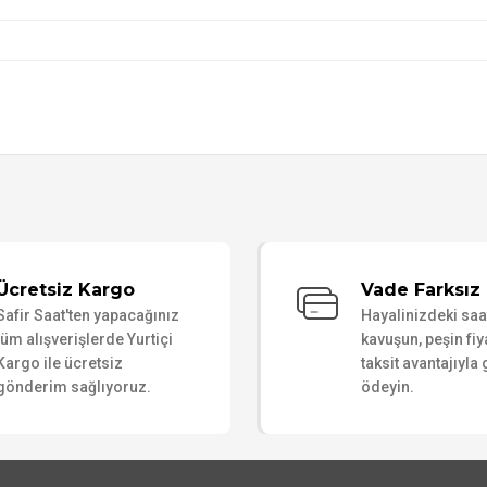
Bu ürüne ilk yorumu siz yapın!
Ücretsiz Kargo
Vade Farksız 
Safir Saat'ten yapacağınız
Hayalinizdeki sa
Yorum Yaz
tüm alışverişlerde Yurtiçi
kavuşun, peşin fiy
Kargo ile ücretsiz
taksit avantajıyla
gönderim sağlıyoruz.
ödeyin.