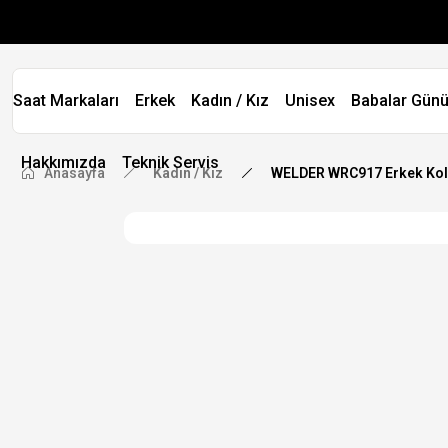
Saat Markaları
Erkek
Kadın / Kız
Unisex
Babalar Günü
Hakkımızda
Teknik Servis
Anasayfa
Kadın / Kız
WELDER WRC917 Erkek Kol