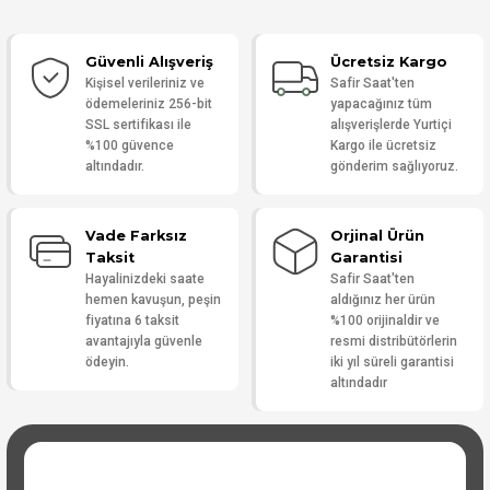
Güvenli Alışveriş
Ücretsiz Kargo
Yorum Yaz
Kişisel verileriniz ve
Safir Saat'ten
ödemeleriniz 256-bit
yapacağınız tüm
SSL sertifikası ile
alışverişlerde Yurtiçi
%100 güvence
Kargo ile ücretsiz
altındadır.
gönderim sağlıyoruz.
Vade Farksız
Orjinal Ürün
Taksit
Garantisi
Hayalinizdeki saate
Safir Saat'ten
hemen kavuşun, peşin
aldığınız her ürün
fiyatına 6 taksit
%100 orijinaldir ve
avantajıyla güvenle
resmi distribütörlerin
ödeyin.
iki yıl süreli garantisi
altındadır