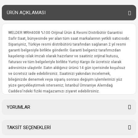
ÜRÜN AÇIKLAMASI
WELDER WRH4008 %100 Orijinal Ürün & Resmi Distribütör Garantisi
Safir Saat, bünyesinde yer alan tüm saat markalarının yetkili satıcısıdır.
Siparişiniz, Türkiye resmi distribütörü tarafından sağlanan 2 yıl resmi
garanti belgesiyle birlikte gönderilir. Garanti belgeniz tarafımızdan
kaşelenip ıslak imzalı olarak hazırlanır ve saatiniz orijinal kutusu,
faturası ve tüm belgeleriyle birlikte Yurtiçi Kargo ile ücretsiz olarak
adresinize ulaştırılır. Satın aldığınız ürünü 14 gün içerisinde koşulsuz
ve ücretsiz iade edebilirsiniz. Saatinizi yakından incelemek,
bileğinizde denemek veya sipariş sonrası değişim işlemlerinizi yüz
yüze gerçekleştirmek isterseniz; İstanbul Ümraniye Alemdağ
Caddesi’ndeki fiziki mağazamızı ziyaret edebilirsiniz.
YORUMLAR
TAKSİT SEÇENEKLERİ
Bu ürüne ilk yorumu siz yapın!