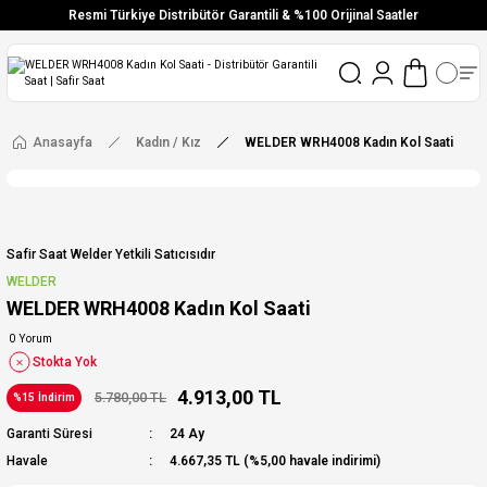
Resmi Türkiye Distribütör Garantili & %100 Orijinal Saatler
Vade Farksız 6 Taksit
Aynı Gün Stoktan Gönderim
Ücretsiz Kargo
Anasayfa
Kadın / Kız
WELDER WRH4008 Kadın Kol Saati
Safir Saat Welder Yetkili Satıcısıdır
WELDER
WELDER WRH4008 Kadın Kol Saati
0 Yorum
Stokta Yok
4.913,00 TL
5.780,00 TL
%15 İndirim
Garanti Süresi
24 Ay
Havale
4.667,35 TL (%5,00 havale indirimi)