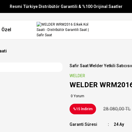
Resmi Türkiye Distribütör Garantili & %100 Orijinal Saatler
Vade Farksız 6 Taksit
 Özel
Aynı Gün Stoktan Gönderim
Ücretsiz Kargo
aati
Safir Saat Welder Yetkili Satıcısı
WELDER
WELDER WRM2016 E
0 Yorum
28.080,00 TL
%15 İndirim
Garanti Süresi
24 Ay