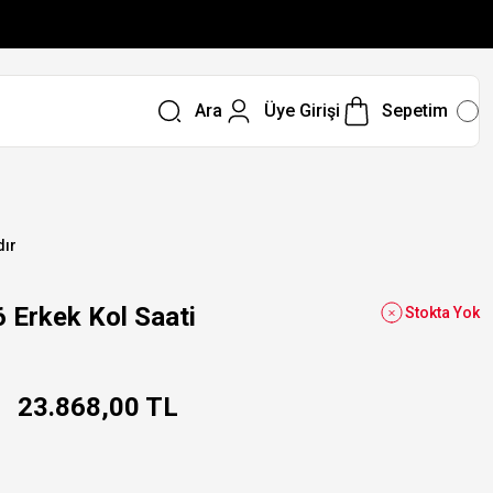
Ara
Üye Girişi
Sepetim
dır
rkek Kol Saati
Stokta Yok
23.868,00 TL