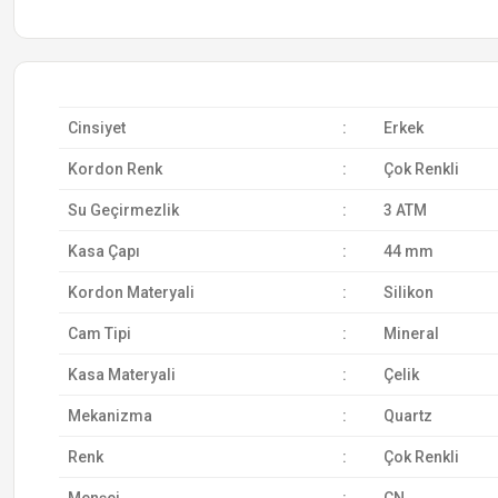
Cinsiyet
:
Erkek
Kordon Renk
:
Çok Renkli
Su Geçirmezlik
:
3 ATM
Kasa Çapı
:
44 mm
Kordon Materyali
:
Silikon
Cam Tipi
:
Mineral
Kasa Materyali
:
Çelik
Mekanizma
:
Quartz
Renk
:
Çok Renkli