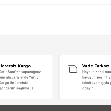
Bu ürüne ilk yorumu siz yapın!
Ücretsiz Kargo
Vade Farksız 
Safir Saat'ten yapacağınız
Hayalinizdeki sa
Yorum Yaz
tüm alışverişlerde Yurtiçi
kavuşun, peşin fiy
Kargo ile ücretsiz
taksit avantajıyla
gönderim sağlıyoruz.
ödeyin.