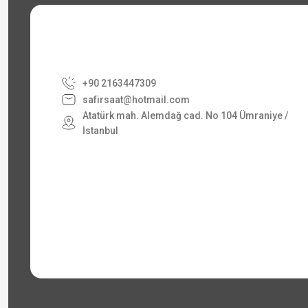
+90 2163447309
safirsaat@hotmail.com
Atatürk mah. Alemdağ cad. No 104 Ümraniye /
İstanbul