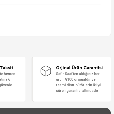
Taksit
Orjinal Ürün Garantisi
ate hemen
Safir Saat'ten aldığınız her
atına 6
ürün %100 orijinaldir ve
 güvenle
resmi distribütörlerin iki yıl
süreli garantisi altındadır