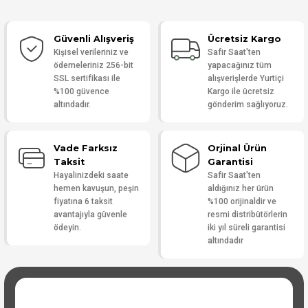
Güvenli Alışveriş
Ücretsiz Kargo
Yorum Yaz
Kişisel verileriniz ve
Safir Saat'ten
ödemeleriniz 256-bit
yapacağınız tüm
SSL sertifikası ile
alışverişlerde Yurtiçi
%100 güvence
Kargo ile ücretsiz
altındadır.
gönderim sağlıyoruz.
Vade Farksız
Orjinal Ürün
Taksit
Garantisi
Hayalinizdeki saate
Safir Saat'ten
hemen kavuşun, peşin
aldığınız her ürün
fiyatına 6 taksit
%100 orijinaldir ve
avantajıyla güvenle
resmi distribütörlerin
ödeyin.
iki yıl süreli garantisi
altındadır