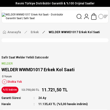
Resmi Türkiye Distribütör Garantili & %100 Orijinal Saatler
Vade Farksız 6 Taksit
Aynı Gün Stoktan Gönderim
Ücretsiz Kargo
Anasayfa
Erkek
WELDER WWMD1017 Erkek Kol Saati
Safir Saat Welder Yetkili Satıcısıdır
WELDER
WELDER WWMD1017 Erkek Kol Saati
0 Yorum
Stokta Yok
11.721,50 TL
13.790,00 TL
%15 İndirim
Garanti Süresi
24 Ay
Havale
11.135,43 TL (%5,00 havale indirimi)