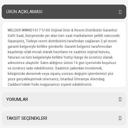
ÜRÜN AÇIKLAMASI
WELDER WWMD1017 %100 Orijinal Ürün & Resmi Distribütör Garantisi
Safir Saat, bünyesinde yer alan tüm saat markalarının yetkili satıcısıdır.
Siparişiniz, Türkiye resmi distribütörü tarafından sağlanan 2 yıl resmi
garanti belgesiyle birlikte gönderilir. Garanti belgeniz tarafımızdan
kaşelenip ıslak imzalı olarak hazırlanır ve saatiniz orijinal kutusu,
faturası ve tüm belgeleriyle birlikte Yurtiçi Kargo ile ücretsiz olarak
adresinize ulaştırılır. Satın aldığınız ürünü 14 gün içerisinde koşulsuz
ve ücretsiz iade edebilirsiniz. Saatinizi yakından incelemek,
bileğinizde denemek veya sipariş sonrası değişim işlemlerinizi yüz
yüze gerçekleştirmek isterseniz; İstanbul Ümraniye Alemdağ
Caddesi’ndeki fiziki mağazamızı ziyaret edebilirsiniz.
YORUMLAR
TAKSİT SEÇENEKLERİ
Bu ürüne ilk yorumu siz yapın!