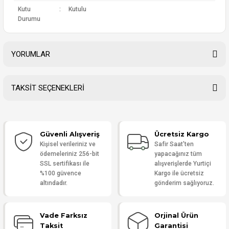
Kutu
:
Kutulu
Durumu
YORUMLAR
TAKSİT SEÇENEKLERİ
Bu ürüne ilk yorumu siz yapın!
Güvenli Alışveriş
Ücretsiz Kargo
Yorum Yaz
Kişisel verileriniz ve
Safir Saat'ten
ödemeleriniz 256-bit
yapacağınız tüm
SSL sertifikası ile
alışverişlerde Yurtiçi
%100 güvence
Kargo ile ücretsiz
altındadır.
gönderim sağlıyoruz.
Vade Farksız
Orjinal Ürün
Taksit
Garantisi