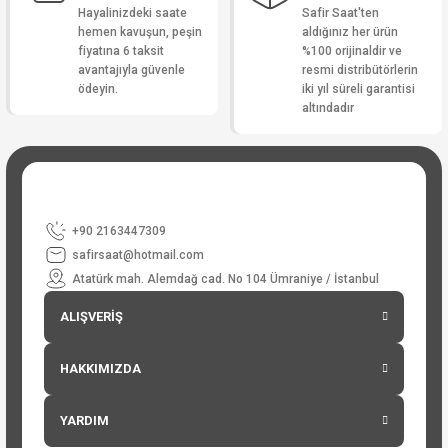
Hayalinizdeki saate
Safir Saat'ten
hemen kavuşun, peşin
aldığınız her ürün
fiyatına 6 taksit
%100 orijinaldir ve
avantajıyla güvenle
resmi distribütörlerin
ödeyin.
iki yıl süreli garantisi
altındadır
+90 2163447309
safirsaat@hotmail.com
Atatürk mah. Alemdağ cad. No 104 Ümraniye / İstanbul
ALIŞVERİŞ
HAKKIMIZDA
YARDIM