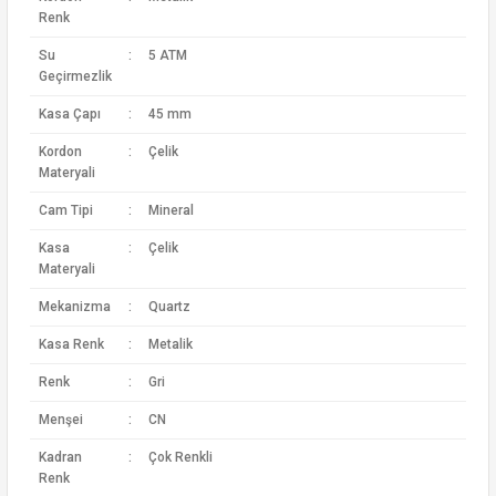
Renk
Su
:
5 ATM
Geçirmezlik
Kasa Çapı
:
45 mm
Kordon
:
Çelik
Materyali
Cam Tipi
:
Mineral
Kasa
:
Çelik
Materyali
Mekanizma
:
Quartz
Kasa Renk
:
Metalik
Renk
:
Gri
Menşei
:
CN
Kadran
:
Çok Renkli
Renk