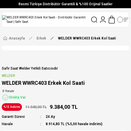
Resmi Türkiye Distribütör Garantili & %100 Orijinal Saatler
Vade Farksız 6 Taksit
Aynı Gün Stoktan Gönderim
Ücretsiz Kargo
Anasayfa
Erkek
WELDER WWRC403 Erkek Kol Saati
Safir Saat Welder Yetkili Satıcısıdır
WELDER
WELDER WWRC403 Erkek Kol Saati
0 Yorum
Stokta Var
9.384,00 TL
11.040,00 TL
%15 İndirim
Garanti Süresi
24 Ay
Havale
8.914,80 TL (%5,00 havale indirimi)