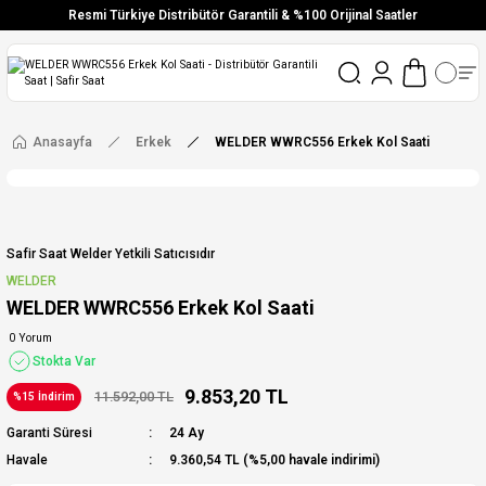
Resmi Türkiye Distribütör Garantili & %100 Orijinal Saatler
Vade Farksız 6 Taksit
Aynı Gün Stoktan Gönderim
Ücretsiz Kargo
Anasayfa
Erkek
WELDER WWRC556 Erkek Kol Saati
Safir Saat Welder Yetkili Satıcısıdır
WELDER
WELDER WWRC556 Erkek Kol Saati
0 Yorum
Stokta Var
9.853,20 TL
11.592,00 TL
%15 İndirim
Garanti Süresi
24 Ay
Havale
9.360,54 TL (%5,00 havale indirimi)