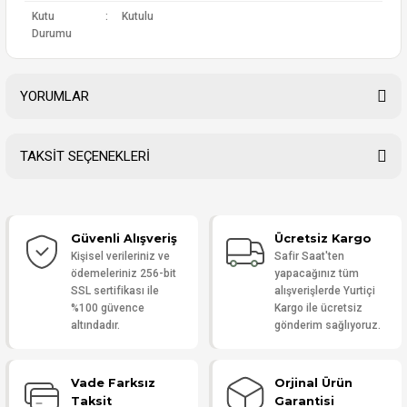
Kutu
:
Kutulu
Durumu
YORUMLAR
TAKSİT SEÇENEKLERİ
Bu ürüne ilk yorumu siz yapın!
Güvenli Alışveriş
Ücretsiz Kargo
Yorum Yaz
Kişisel verileriniz ve
Safir Saat'ten
ödemeleriniz 256-bit
yapacağınız tüm
SSL sertifikası ile
alışverişlerde Yurtiçi
%100 güvence
Kargo ile ücretsiz
altındadır.
gönderim sağlıyoruz.
Vade Farksız
Orjinal Ürün
Taksit
Garantisi