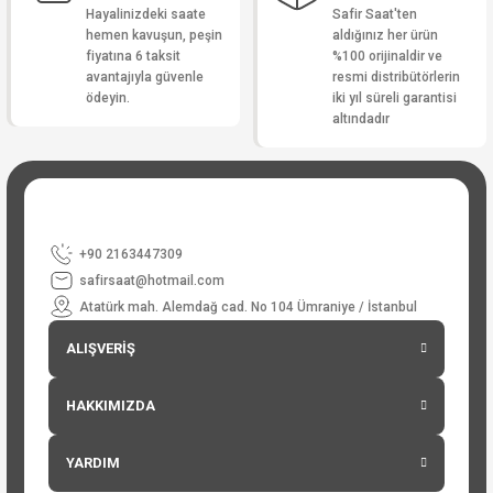
Hayalinizdeki saate
Safir Saat'ten
hemen kavuşun, peşin
aldığınız her ürün
fiyatına 6 taksit
%100 orijinaldir ve
avantajıyla güvenle
resmi distribütörlerin
ödeyin.
iki yıl süreli garantisi
altındadır
+90 2163447309
safirsaat@hotmail.com
Atatürk mah. Alemdağ cad. No 104 Ümraniye / İstanbul
ALIŞVERİŞ
HAKKIMIZDA
YARDIM