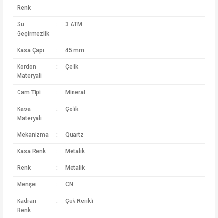
Renk
Su
:
3 ATM
Geçirmezlik
Kasa Çapı
:
45 mm
Kordon
:
Çelik
Materyali
Cam Tipi
:
Mineral
Kasa
:
Çelik
Materyali
Mekanizma
:
Quartz
Kasa Renk
:
Metalik
Renk
:
Metalik
Menşei
:
CN
Kadran
:
Çok Renkli
Renk