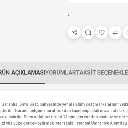
RÜN AÇIKLAMASI
YORUMLAR
TAKSİT SEÇENEKLE
antisi Safir Saat, bünyesinde yer alan tüm saat markalarının yetkili 
derilir. Garanti belgeniz tarafımızdan kaşelenip ıslak imzalı olarak ha
ize ulaştırılır. Satın aldığınız ürünü 14 gün içerisinde koşulsuz ve ücr
izi yüz yüze gerçekleştirmek isterseniz; İstanbul Ümraniye Alemdağ C