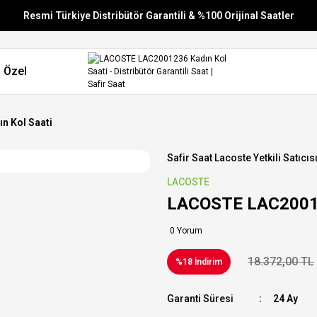
Resmi Türkiye Distribütör Garantili & %100 Orijinal Saatler
Vade Farksız 6 Taksit
 Özel
Aynı Gün Stoktan Gönderim
Ücretsiz Kargo
n Kol Saati
Safir Saat Lacoste Yetkili Satıcıs
LACOSTE
LACOSTE LAC20012
0 Yorum
18.372,00 TL
%18 İndirim
Garanti Süresi
24 Ay