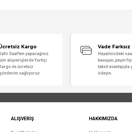
Bu ürüne ilk yorumu siz yapın!
Ücretsiz Kargo
Vade Farksız 
Safir Saat'ten yapacağınız
Hayalinizdeki sa
Yorum Yaz
tüm alışverişlerde Yurtiçi
kavuşun, peşin fiy
Kargo ile ücretsiz
taksit avantajıyla
gönderim sağlıyoruz.
ödeyin.
ALIŞVERİŞ
HAKKIMIZDA