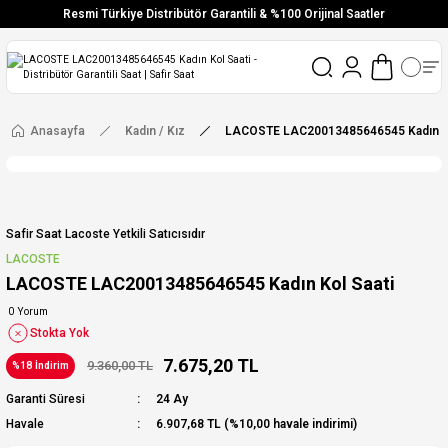
Resmi Türkiye Distribütör Garantili & %100 Orijinal Saatler
Vade Farksız 6 Taksit
Aynı Gün Stoktan Gönderim
Ücretsiz Kargo
Anasayfa
Kadın / Kız
LACOSTE LAC20013485646545 Kadın Ko
Safir Saat Lacoste Yetkili Satıcısıdır
LACOSTE
LACOSTE LAC20013485646545 Kadın Kol Saati
0 Yorum
Stokta Yok
7.675,20 TL
9.360,00 TL
%18 İndirim
Garanti Süresi
24 Ay
Havale
6.907,68 TL (%10,00 havale indirimi)