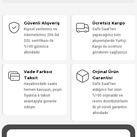
Bu ürüne ilk yorumu siz yapın!
Güvenli Alışveriş
Ücretsiz Kargo
Yorum Yaz
Kişisel verileriniz ve
Safir Saat'ten
ödemeleriniz 256-bit
yapacağınız tüm
SSL sertifikası ile
alışverişlerde Yurtiçi
%100 güvence
Kargo ile ücretsiz
altındadır.
gönderim sağlıyoruz.
Vade Farksız
Orjinal Ürün
Taksit
Garantisi
Hayalinizdeki saate
Safir Saat'ten
hemen kavuşun, peşin
aldığınız her ürün
fiyatına 6 taksit
%100 orijinaldir ve
avantajıyla güvenle
resmi distribütörlerin
ödeyin.
iki yıl süreli garantisi
altındadır