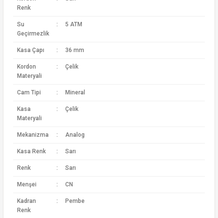
Renk
Su
:
5 ATM
Geçirmezlik
Kasa Çapı
:
36 mm
Kordon
:
Çelik
Materyali
Cam Tipi
:
Mineral
Kasa
:
Çelik
Materyali
Mekanizma
:
Analog
Kasa Renk
:
Sarı
Renk
:
Sarı
Menşei
:
CN
Kadran
:
Pembe
Renk