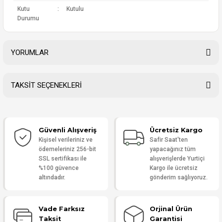
Kutu
:
Kutulu
Durumu
YORUMLAR
TAKSİT SEÇENEKLERİ
Bu ürüne ilk yorumu siz yapın!
Güvenli Alışveriş
Ücretsiz Kargo
Yorum Yaz
Kişisel verileriniz ve
Safir Saat'ten
ödemeleriniz 256-bit
yapacağınız tüm
SSL sertifikası ile
alışverişlerde Yurtiçi
%100 güvence
Kargo ile ücretsiz
altındadır.
gönderim sağlıyoruz.
Vade Farksız
Orjinal Ürün
Taksit
Garantisi