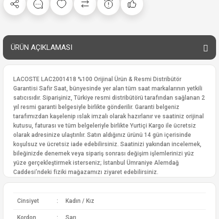
ÜRÜN AÇIKLAMASI
LACOSTE LAC2001418 %100 Orijinal Ürün & Resmi Distribütör
Garantisi Safir Saat, bünyesinde yer alan tüm saat markalarının yetkili
satıcısıdır. Siparişiniz, Türkiye resmi distribütörü tarafından sağlanan 2
yıl resmi garanti belgesiyle birlikte gönderilir. Garanti belgeniz
tarafımızdan kaşelenip ıslak imzalı olarak hazırlanır ve saatiniz orijinal
kutusu, faturası ve tüm belgeleriyle birlikte Yurtiçi Kargo ile ücretsiz
olarak adresinize ulaştırılır. Satın aldığınız ürünü 14 gün içerisinde
koşulsuz ve ücretsiz iade edebilirsiniz. Saatinizi yakından incelemek,
bileğinizde denemek veya sipariş sonrası değişim işlemlerinizi yüz
yüze gerçekleştirmek isterseniz; İstanbul Ümraniye Alemdağ
Caddesi’ndeki fiziki mağazamızı ziyaret edebilirsiniz.
Cinsiyet
:
Kadın / Kız
Kordon
:
Sarı