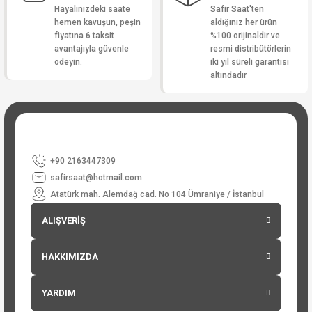
Hayalinizdeki saate
Safir Saat'ten
hemen kavuşun, peşin
aldığınız her ürün
fiyatına 6 taksit
%100 orijinaldir ve
avantajıyla güvenle
resmi distribütörlerin
ödeyin.
iki yıl süreli garantisi
altındadır
+90 2163447309
safirsaat@hotmail.com
Atatürk mah. Alemdağ cad. No 104 Ümraniye / İstanbul
ALIŞVERİŞ
HAKKIMIZDA
YARDIM