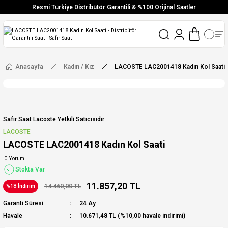
Resmi Türkiye Distribütör Garantili & %100 Orijinal Saatler
Vade Farksız 6 Taksit
Aynı Gün Stoktan Gönderim
Ücretsiz Kargo
Anasayfa
Kadın / Kız
LACOSTE LAC2001418 Kadın Kol Saati
Safir Saat Lacoste Yetkili Satıcısıdır
LACOSTE
LACOSTE LAC2001418 Kadın Kol Saati
0 Yorum
Stokta Var
11.857,20 TL
14.460,00 TL
%18 İndirim
Garanti Süresi
24 Ay
Havale
10.671,48 TL (%10,00 havale indirimi)