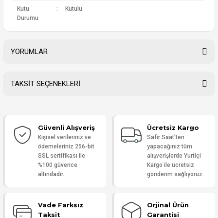
Kutu
:
Kutulu
Durumu
YORUMLAR
TAKSİT SEÇENEKLERİ
Bu ürüne ilk yorumu siz yapın!
Güvenli Alışveriş
Ücretsiz Kargo
Yorum Yaz
Kişisel verileriniz ve
Safir Saat'ten
ödemeleriniz 256-bit
yapacağınız tüm
SSL sertifikası ile
alışverişlerde Yurtiçi
%100 güvence
Kargo ile ücretsiz
altındadır.
gönderim sağlıyoruz.
Vade Farksız
Orjinal Ürün
Taksit
Garantisi