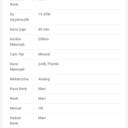
Renk
Su
:
10 ATM
Geçirmezlik
Kasa Çapı
:
40 mm
Kordon
:
Silikon
Materyali
Cam Tipi
:
Mineral
Kasa
:
Çelik, Plastik
Materyali
Mekanizma
:
Analog
Kasa Renk
:
Mavi
Renk
:
Mavi
Menşei
:
CN
Kadran
:
Mavi
Renk