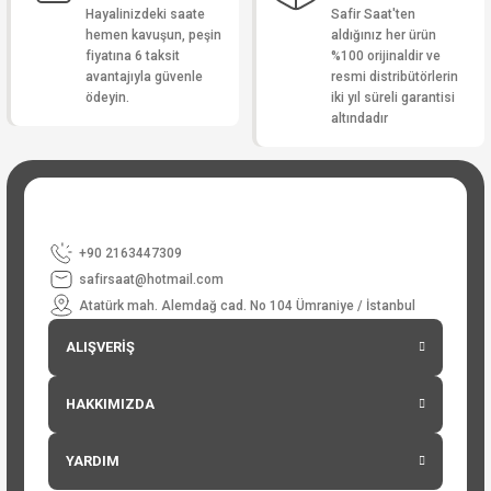
Hayalinizdeki saate
Safir Saat'ten
hemen kavuşun, peşin
aldığınız her ürün
fiyatına 6 taksit
%100 orijinaldir ve
avantajıyla güvenle
resmi distribütörlerin
ödeyin.
iki yıl süreli garantisi
altındadır
+90 2163447309
safirsaat@hotmail.com
Atatürk mah. Alemdağ cad. No 104 Ümraniye / İstanbul
ALIŞVERİŞ
HAKKIMIZDA
YARDIM