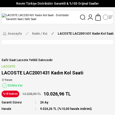
Resmi Türkiye Distribütör Garantili & %100 Orijinal Saatler
Vade Farksız 6 Taksit
Aynı Gün Stoktan Gönderim
Ücretsiz Kargo
Anasayfa
Kadın / Kız
LACOSTE LAC2001431 Kadın Kol Saati
Safir Saat Lacoste Yetkili Satıcısıdır
LACOSTE
LACOSTE LAC2001431 Kadın Kol Saati
0 Yorum
Stokta Var
10.026,96 TL
12.228,00 TL
%18 İndirim
Garanti Süresi
24 Ay
Havale
9.024,26 TL (%10,00 havale indirimi)