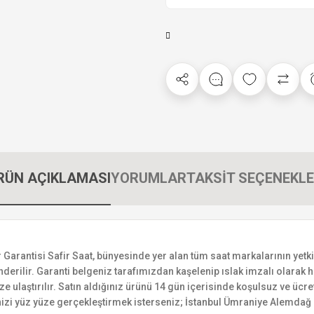
RÜN AÇIKLAMASI
YORUMLAR
TAKSİT SEÇENEKLE
antisi Safir Saat, bünyesinde yer alan tüm saat markalarının yetkili 
derilir. Garanti belgeniz tarafımızdan kaşelenip ıslak imzalı olarak ha
ize ulaştırılır. Satın aldığınız ürünü 14 gün içerisinde koşulsuz ve ücr
izi yüz yüze gerçekleştirmek isterseniz; İstanbul Ümraniye Alemdağ C