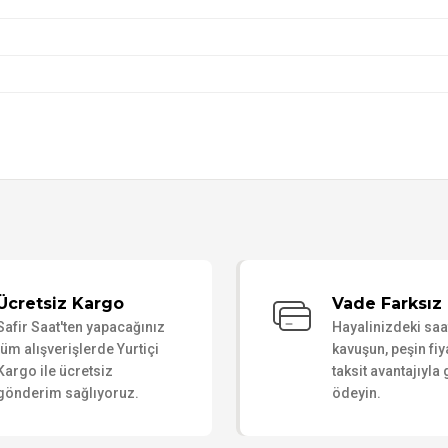
Bu ürüne ilk yorumu siz yapın!
Ücretsiz Kargo
Vade Farksız 
Safir Saat'ten yapacağınız
Hayalinizdeki sa
Yorum Yaz
tüm alışverişlerde Yurtiçi
kavuşun, peşin fiy
Kargo ile ücretsiz
taksit avantajıyla
gönderim sağlıyoruz.
ödeyin.