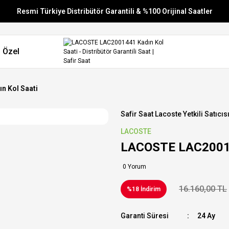
Resmi Türkiye Distribütör Garantili & %100 Orijinal Saatler
Vade Farksız 6 Taksit
 Özel
Aynı Gün Stoktan Gönderim
Ücretsiz Kargo
n Kol Saati
Safir Saat Lacoste Yetkili Satıcıs
LACOSTE
LACOSTE LAC20014
0 Yorum
16.160,00 TL
%18 İndirim
Garanti Süresi
24 Ay