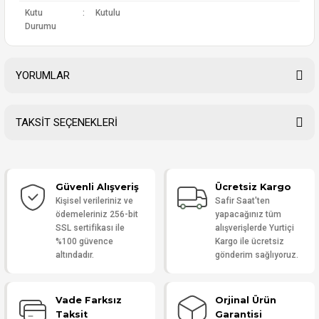
Kutu
:
Kutulu
Durumu
YORUMLAR
TAKSİT SEÇENEKLERİ
Bu ürüne ilk yorumu siz yapın!
Güvenli Alışveriş
Ücretsiz Kargo
Yorum Yaz
Kişisel verileriniz ve
Safir Saat'ten
ödemeleriniz 256-bit
yapacağınız tüm
SSL sertifikası ile
alışverişlerde Yurtiçi
%100 güvence
Kargo ile ücretsiz
altındadır.
gönderim sağlıyoruz.
Vade Farksız
Orjinal Ürün
Taksit
Garantisi