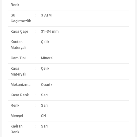
Renk
Su
:
3 ATM
Geçirmezlik
Kasa Çapı
:
31-34 mm
Kordon
:
Çelik
Materyali
Cam Tipi
:
Mineral
Kasa
:
Çelik
Materyali
Mekanizma
:
Quartz
Kasa Renk
:
Sarı
Renk
:
Sarı
Menşei
:
CN
Kadran
:
Sarı
Renk