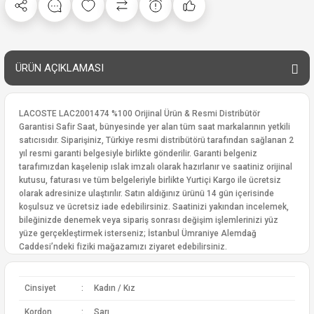
ÜRÜN AÇIKLAMASI
LACOSTE LAC2001474 %100 Orijinal Ürün & Resmi Distribütör
Garantisi Safir Saat, bünyesinde yer alan tüm saat markalarının yetkili
satıcısıdır. Siparişiniz, Türkiye resmi distribütörü tarafından sağlanan 2
yıl resmi garanti belgesiyle birlikte gönderilir. Garanti belgeniz
tarafımızdan kaşelenip ıslak imzalı olarak hazırlanır ve saatiniz orijinal
kutusu, faturası ve tüm belgeleriyle birlikte Yurtiçi Kargo ile ücretsiz
olarak adresinize ulaştırılır. Satın aldığınız ürünü 14 gün içerisinde
koşulsuz ve ücretsiz iade edebilirsiniz. Saatinizi yakından incelemek,
bileğinizde denemek veya sipariş sonrası değişim işlemlerinizi yüz
yüze gerçekleştirmek isterseniz; İstanbul Ümraniye Alemdağ
Caddesi’ndeki fiziki mağazamızı ziyaret edebilirsiniz.
Cinsiyet
:
Kadın / Kız
Kordon
:
Sarı