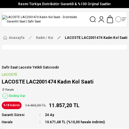
Resmi Türkiye Distribütör Garantili & %100 Orijinal Saatler
Vade Farksız 6 Taksit
Aynı Gün Stoktan Gönderim
Ücretsiz Kargo
Anasayfa
Kadın / Kız
LACOSTE LAC2001474 Kadın Kol Saati
Safir Saat Lacoste Yetkili Satıcısıdır
LACOSTE
LACOSTE LAC2001474 Kadın Kol Saati
0 Yorum
Stokta Var
11.857,20 TL
14.460,00 TL
%18 İndirim
Garanti Süresi
24 Ay
Havale
10.671,48 TL (%10,00 havale indirimi)