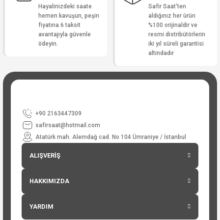
Hayalinizdeki saate
Safir Saat'ten
hemen kavuşun, peşin
aldığınız her ürün
fiyatına 6 taksit
%100 orijinaldir ve
avantajıyla güvenle
resmi distribütörlerin
ödeyin.
iki yıl süreli garantisi
altındadır
+90 2163447309
safirsaat@hotmail.com
Atatürk mah. Alemdağ cad. No 104 Ümraniye / İstanbul
ALIŞVERİŞ
HAKKIMIZDA
YARDIM