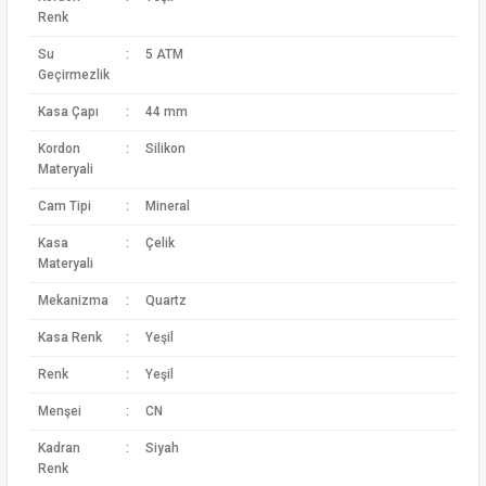
Renk
Su
:
5 ATM
Geçirmezlik
Kasa Çapı
:
44 mm
Kordon
:
Silikon
Materyali
Cam Tipi
:
Mineral
Kasa
:
Çelik
Materyali
Mekanizma
:
Quartz
Kasa Renk
:
Yeşil
Renk
:
Yeşil
Menşei
:
CN
Kadran
:
Siyah
Renk