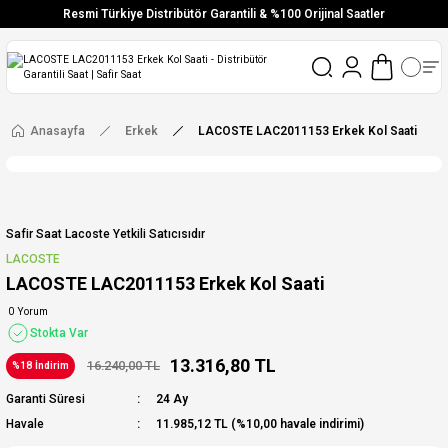
Resmi Türkiye Distribütör Garantili & %100 Orijinal Saatler
Vade Farksız 6 Taksit
Aynı Gün Stoktan Gönderim
Ücretsiz Kargo
Anasayfa
Erkek
LACOSTE LAC2011153 Erkek Kol Saati
Safir Saat Lacoste Yetkili Satıcısıdır
LACOSTE
LACOSTE LAC2011153 Erkek Kol Saati
0 Yorum
Stokta Var
13.316,80 TL
16.240,00 TL
%18 İndirim
Garanti Süresi
24 Ay
Havale
11.985,12 TL (%10,00 havale indirimi)