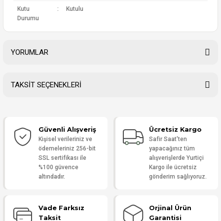
Kutu
:
Kutulu
Durumu
YORUMLAR
TAKSİT SEÇENEKLERİ
Bu ürüne ilk yorumu siz yapın!
Güvenli Alışveriş
Ücretsiz Kargo
Yorum Yaz
Kişisel verileriniz ve
Safir Saat'ten
ödemeleriniz 256-bit
yapacağınız tüm
SSL sertifikası ile
alışverişlerde Yurtiçi
%100 güvence
Kargo ile ücretsiz
altındadır.
gönderim sağlıyoruz.
Vade Farksız
Orjinal Ürün
Taksit
Garantisi