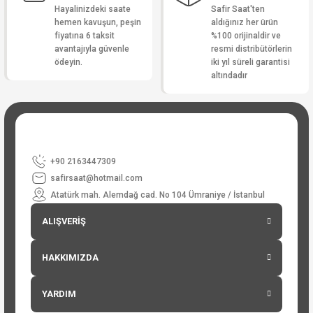
Hayalinizdeki saate
Safir Saat'ten
hemen kavuşun, peşin
aldığınız her ürün
fiyatına 6 taksit
%100 orijinaldir ve
avantajıyla güvenle
resmi distribütörlerin
ödeyin.
iki yıl süreli garantisi
altındadır
+90 2163447309
safirsaat@hotmail.com
Atatürk mah. Alemdağ cad. No 104 Ümraniye / İstanbul
ALIŞVERİŞ
HAKKIMIZDA
YARDIM