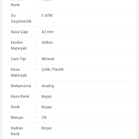
Renk
Su
:
5 ATM
Geçirmezlik
Kasa Çapı
:
42 mm
Kordon
:
Silikon
Materyali
Cam Tipi
:
Mineral
Kasa
:
Çelik, Plastik
Materyali
Mekanizma
:
Analog
Kasa Renk
:
Beyaz
Renk
:
Beyaz
Menşei
:
CN
Kadran
:
Beyaz
Renk