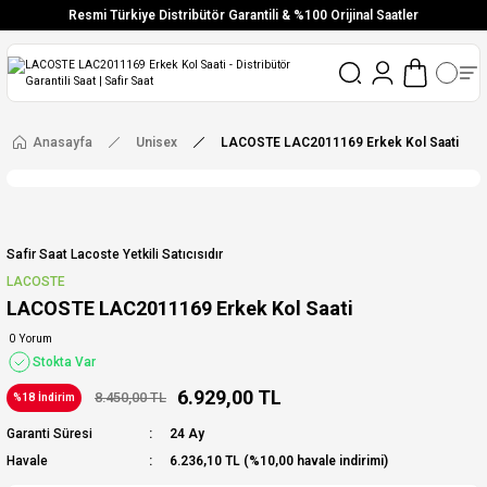
Resmi Türkiye Distribütör Garantili & %100 Orijinal Saatler
Vade Farksız 6 Taksit
Aynı Gün Stoktan Gönderim
Ücretsiz Kargo
Anasayfa
Unisex
LACOSTE LAC2011169 Erkek Kol Saati
Safir Saat Lacoste Yetkili Satıcısıdır
LACOSTE
LACOSTE LAC2011169 Erkek Kol Saati
0 Yorum
Stokta Var
6.929,00 TL
8.450,00 TL
%18 İndirim
Garanti Süresi
24 Ay
Havale
6.236,10 TL (%10,00 havale indirimi)