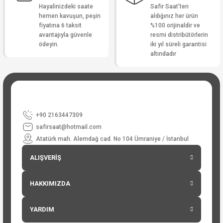
Hayalinizdeki saate
Safir Saat'ten
hemen kavuşun, peşin
aldığınız her ürün
fiyatına 6 taksit
%100 orijinaldir ve
avantajıyla güvenle
resmi distribütörlerin
ödeyin.
iki yıl süreli garantisi
altındadır
+90 2163447309
safirsaat@hotmail.com
Atatürk mah. Alemdağ cad. No 104 Ümraniye / İstanbul
ALIŞVERİŞ
HAKKIMIZDA
YARDIM