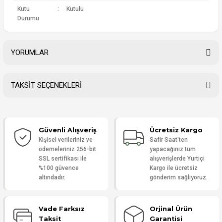
Kutu
:
Kutulu
Durumu
YORUMLAR
TAKSİT SEÇENEKLERİ
Bu ürüne ilk yorumu siz yapın!
Güvenli Alışveriş
Ücretsiz Kargo
Yorum Yaz
Kişisel verileriniz ve
Safir Saat'ten
ödemeleriniz 256-bit
yapacağınız tüm
SSL sertifikası ile
alışverişlerde Yurtiçi
%100 güvence
Kargo ile ücretsiz
altındadır.
gönderim sağlıyoruz.
Vade Farksız
Orjinal Ürün
Taksit
Garantisi