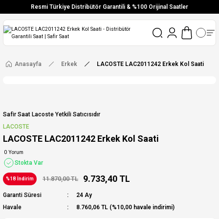
Resmi Türkiye Distribütör Garantili & %100 Orijinal Saatler
Vade Farksız 6 Taksit
Aynı Gün Stoktan Gönderim
Ücretsiz Kargo
Anasayfa
Erkek
LACOSTE LAC2011242 Erkek Kol Saati
Safir Saat Lacoste Yetkili Satıcısıdır
LACOSTE
LACOSTE LAC2011242 Erkek Kol Saati
0 Yorum
Stokta Var
9.733,40 TL
11.870,00 TL
%18 İndirim
Garanti Süresi
24 Ay
Havale
8.760,06 TL (%10,00 havale indirimi)