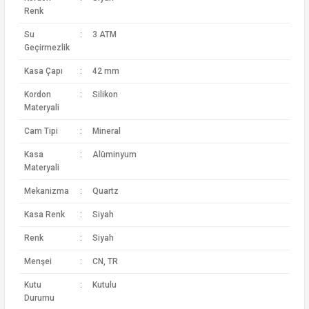
Renk
Su
:
3 ATM
Geçirmezlik
Kasa Çapı
:
42 mm
Kordon
:
Silikon
Materyali
Cam Tipi
:
Mineral
Kasa
:
Alüminyum
Materyali
Mekanizma
:
Quartz
Kasa Renk
:
Siyah
Renk
:
Siyah
Menşei
:
CN, TR
Kutu
:
Kutulu
Durumu