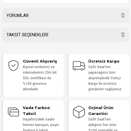
YORUMLAR
TAKSİT SEÇENEKLERİ
Bu ürüne ilk yorumu siz yapın!
Güvenli Alışveriş
Ücretsiz Kargo
Yorum Yaz
Kişisel verileriniz ve
Safir Saat'ten
ödemeleriniz 256-bit
yapacağınız tüm
SSL sertifikası ile
alışverişlerde Yurtiçi
%100 güvence
Kargo ile ücretsiz
altındadır.
gönderim sağlıyoruz.
Vade Farksız
Orjinal Ürün
Taksit
Garantisi
Hayalinizdeki saate
Safir Saat'ten
hemen kavuşun, peşin
aldığınız her ürün
fiyatına 6 taksit
%100 orijinaldir ve