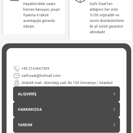
Hayalinizdeki saate
Safir Saat'ten
hemen kavuşun, peşin
aldığınız her ürün
fiyatına 6 taksit
%100 orijinaldir ve
avantajıyla güvenle
resmi distribütörlerin
ödeyin.
iki yıl süreli garantisi
altındadır
+90 2163447309
safirsaat@hotmail.com
Atatürk mah. Alemdağ cad. No 104 Ümraniye / İstanbul
ALIŞVERİŞ
HAKKIMIZDA
YARDIM