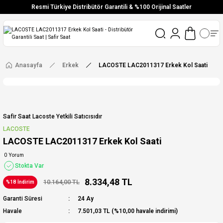
Resmi Türkiye Distribütör Garantili & %100 Orijinal Saatler
Vade Farksız 6 Taksit
Aynı Gün Stoktan Gönderim
Ücretsiz Kargo
Anasayfa
Erkek
LACOSTE LAC2011317 Erkek Kol Saati
Safir Saat Lacoste Yetkili Satıcısıdır
LACOSTE
LACOSTE LAC2011317 Erkek Kol Saati
0 Yorum
Stokta Var
8.334,48 TL
10.164,00 TL
%18 İndirim
Garanti Süresi
24 Ay
Havale
7.501,03 TL (%10,00 havale indirimi)