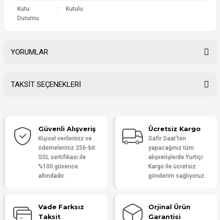
Kutu
:
Kutulu
Durumu
YORUMLAR
TAKSİT SEÇENEKLERİ
Bu ürüne ilk yorumu siz yapın!
Güvenli Alışveriş
Ücretsiz Kargo
Yorum Yaz
Kişisel verileriniz ve
Safir Saat'ten
ödemeleriniz 256-bit
yapacağınız tüm
SSL sertifikası ile
alışverişlerde Yurtiçi
%100 güvence
Kargo ile ücretsiz
altındadır.
gönderim sağlıyoruz.
Vade Farksız
Orjinal Ürün
Taksit
Garantisi