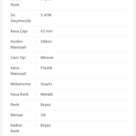
Renk
Su
:
5 ATM
Geçirmezlik
Kasa Çapı
:
42 mm
Kordon
:
Silikon
Materyali
Cam Tipi
:
Mineral
Kasa
:
Plastik
Materyali
Mekanizma
:
Quartz
Kasa Renk
:
Metalik
Renk
:
Beyaz
Menşei
:
CN
Kadran
:
Beyaz
Renk