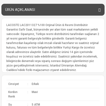
ÜRÜN AÇIKLAMASI
LACOSTE LAC2011327 %100 Orijinal Ürün & Resmi Distribütör
Garantisi Safir Saat, bünyesinde yer alan tüm saat markalarının yetkili
satıcısıdır. Siparişiniz, Türkiye resmi distribütörü tarafından sağlanan 2
yıl resmi garanti belgesiyle birlikte gönderilir. Garanti belgeniz
tarafımızdan kaşelenip ıslak imzalı olarak hazırlanır ve saatiniz orijinal
kutusu, faturası ve tüm belgeleriyle birlikte Yurtiçi Kargo ile ücretsiz
olarak adresinize ulaştırılır. Satın aldığınız ürünü 14 gün içerisinde
koşulsuz ve ücretsiz iade edebilirsiniz. Saatinizi yakından incelemek,
bileğinizde denemek veya sipariş sonrası değişim işlemlerinizi yüz
yüze gerçekleştirmek isterseniz; İstanbul Ümraniye Alemdağ
Caddesi’ndeki fiziki mağazamızı ziyaret edebilirsiniz.
Cinsiyet
:
Erkek
Kordon
:
Mavi
Renk
Su
:
5 ATM