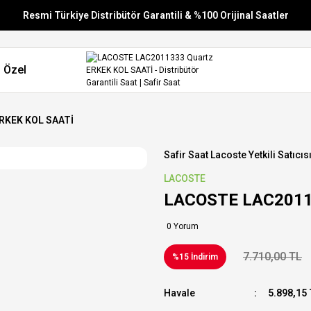
Resmi Türkiye Distribütör Garantili & %100 Orijinal Saatler
Vade Farksız 6 Taksit
 Özel
Aynı Gün Stoktan Gönderim
Ücretsiz Kargo
RKEK KOL SAATİ
Safir Saat Lacoste Yetkili Satıcıs
LACOSTE
LACOSTE LAC2011
0 Yorum
7.710,00 TL
%15 İndirim
Havale
5.898,15 