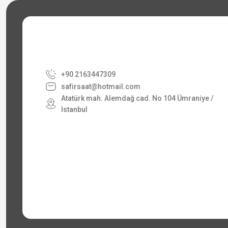
+90 2163447309
safirsaat@hotmail.com
Atatürk mah. Alemdağ cad. No 104 Ümraniye /
İstanbul