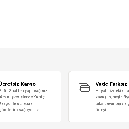
Bu ürüne ilk yorumu siz yapın!
Ücretsiz Kargo
Vade Farksız 
Safir Saat'ten yapacağınız
Hayalinizdeki sa
Yorum Yaz
tüm alışverişlerde Yurtiçi
kavuşun, peşin fiy
Kargo ile ücretsiz
taksit avantajıyla
gönderim sağlıyoruz.
ödeyin.