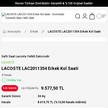
Resmi Türkiye Distribütör Garantili & %100 Orijinal Saatler
Vade Farksız 6 Taksit
Aynı Gün Stoktan Gönderim
Ücretsiz Kargo
Anasayfa
Erkek
LACOSTE LAC2011354 Erkek Kol Saati
Safir Saat Lacoste Yetkili Satıcısıdır
LACOSTE
LACOSTE LAC2011354 Erkek Kol Saati
0 Yorum
Stokta Var
9.577,50 TL
12.770,00 TL
%25 İndirim
Garanti Süresi
24 Ay
Havale
8.619,75 TL (%10,00 havale indirimi)