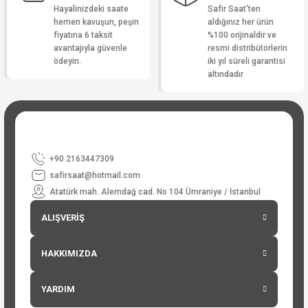
Hayalinizdeki saate
Safir Saat'ten
hemen kavuşun, peşin
aldığınız her ürün
fiyatına 6 taksit
%100 orijinaldir ve
avantajıyla güvenle
resmi distribütörlerin
ödeyin.
iki yıl süreli garantisi
altındadır
+90 2163447309
safirsaat@hotmail.com
Atatürk mah. Alemdağ cad. No 104 Ümraniye / İstanbul
ALIŞVERİŞ
HAKKIMIZDA
YARDIM