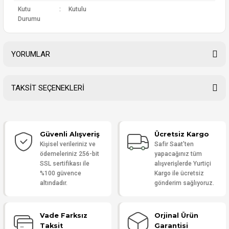
Kutu
:
Kutulu
Durumu
YORUMLAR
TAKSİT SEÇENEKLERİ
Bu ürüne ilk yorumu siz yapın!
Güvenli Alışveriş
Ücretsiz Kargo
Yorum Yaz
Kişisel verileriniz ve
Safir Saat'ten
ödemeleriniz 256-bit
yapacağınız tüm
SSL sertifikası ile
alışverişlerde Yurtiçi
%100 güvence
Kargo ile ücretsiz
altındadır.
gönderim sağlıyoruz.
Vade Farksız
Orjinal Ürün
Taksit
Garantisi