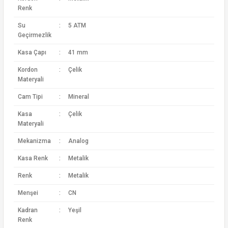
Renk
Su
:
5 ATM
Geçirmezlik
Kasa Çapı
:
41 mm
Kordon
:
Çelik
Materyali
Cam Tipi
:
Mineral
Kasa
:
Çelik
Materyali
Mekanizma
:
Analog
Kasa Renk
:
Metalik
Renk
:
Metalik
Menşei
:
CN
Kadran
:
Yeşil
Renk