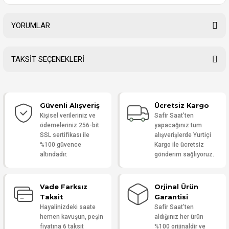
YORUMLAR
TAKSİT SEÇENEKLERİ
Bu ürüne ilk yorumu siz yapın!
Güvenli Alışveriş
Ücretsiz Kargo
Yorum Yaz
Kişisel verileriniz ve
Safir Saat'ten
ödemeleriniz 256-bit
yapacağınız tüm
SSL sertifikası ile
alışverişlerde Yurtiçi
%100 güvence
Kargo ile ücretsiz
altındadır.
gönderim sağlıyoruz.
Vade Farksız
Orjinal Ürün
Taksit
Garantisi
Hayalinizdeki saate
Safir Saat'ten
hemen kavuşun, peşin
aldığınız her ürün
fiyatına 6 taksit
%100 orijinaldir ve