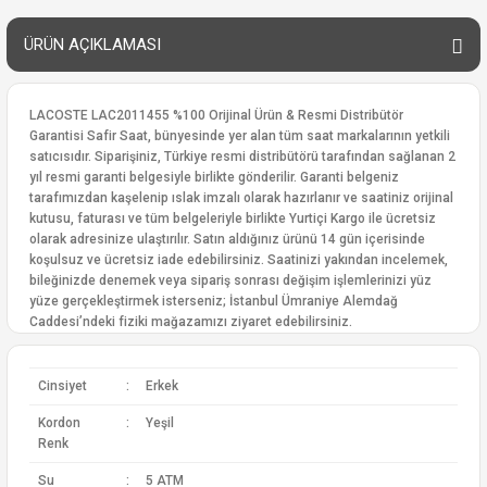
ÜRÜN AÇIKLAMASI
LACOSTE LAC2011455 %100 Orijinal Ürün & Resmi Distribütör
Garantisi Safir Saat, bünyesinde yer alan tüm saat markalarının yetkili
satıcısıdır. Siparişiniz, Türkiye resmi distribütörü tarafından sağlanan 2
yıl resmi garanti belgesiyle birlikte gönderilir. Garanti belgeniz
tarafımızdan kaşelenip ıslak imzalı olarak hazırlanır ve saatiniz orijinal
kutusu, faturası ve tüm belgeleriyle birlikte Yurtiçi Kargo ile ücretsiz
olarak adresinize ulaştırılır. Satın aldığınız ürünü 14 gün içerisinde
koşulsuz ve ücretsiz iade edebilirsiniz. Saatinizi yakından incelemek,
bileğinizde denemek veya sipariş sonrası değişim işlemlerinizi yüz
yüze gerçekleştirmek isterseniz; İstanbul Ümraniye Alemdağ
Caddesi’ndeki fiziki mağazamızı ziyaret edebilirsiniz.
Cinsiyet
:
Erkek
Kordon
:
Yeşil
Renk
Su
:
5 ATM