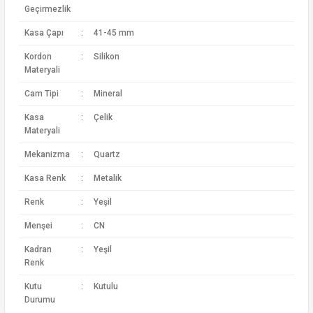
Geçirmezlik
Kasa Çapı
:
41-45 mm
Kordon
:
Silikon
Materyali
Cam Tipi
:
Mineral
Kasa
:
Çelik
Materyali
Mekanizma
:
Quartz
Kasa Renk
:
Metalik
Renk
:
Yeşil
Menşei
:
CN
Kadran
:
Yeşil
Renk
Kutu
:
Kutulu
Durumu