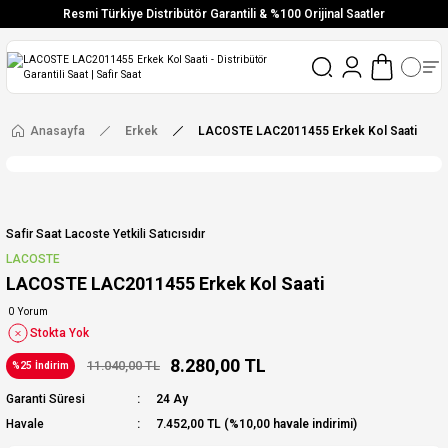
Resmi Türkiye Distribütör Garantili & %100 Orijinal Saatler
Vade Farksız 6 Taksit
Aynı Gün Stoktan Gönderim
Ücretsiz Kargo
Anasayfa
Erkek
LACOSTE LAC2011455 Erkek Kol Saati
Safir Saat Lacoste Yetkili Satıcısıdır
LACOSTE
LACOSTE LAC2011455 Erkek Kol Saati
0 Yorum
Stokta Yok
8.280,00 TL
11.040,00 TL
%25 İndirim
Garanti Süresi
24 Ay
Havale
7.452,00 TL (%10,00 havale indirimi)