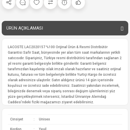
ÜRÜN AÇIKLAMASI
LACOSTE LAC2020157 %100 Orijinal Ürün & Resmi Distribütör
Garantisi Safir Saat, bünyesinde yer alan tüm saat markalarının yetkili
satıcısıdır. Siparişiniz, Türkiye resmi distribütörü tarafından sağlanan 2
yıl resmi garanti belgesiyle birlikte gönderilir. Garanti belgeniz
tarafımızdan kaşelenip ıslak imzalı olarak hazırlanır ve saatiniz orijinal
kutusu, faturası ve tüm belgeleriyle birlikte Yurtiçi Kargo ile ücretsiz
olarak adresinize ulaştırılır. Satın aldığınız ürünü 14 gün içerisinde
koşulsuz ve ücretsiz iade edebilirsiniz. Saatinizi yakından incelemek,
bileğinizde denemek veya sipariş sonrası değişim işlemlerinizi yüz
yüze gerçekleştirmek isterseniz; İstanbul Ümraniye Alemdağ
Caddesi’ndeki fiziki mağazamızı ziyaret edebilirsiniz.
Cinsiyet
:
Unisex
Kordon
:
Yeşil