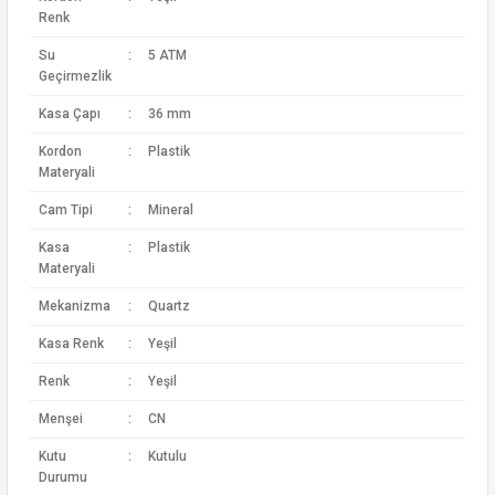
Renk
Su
:
5 ATM
Geçirmezlik
Kasa Çapı
:
36 mm
Kordon
:
Plastik
Materyali
Cam Tipi
:
Mineral
Kasa
:
Plastik
Materyali
Mekanizma
:
Quartz
Kasa Renk
:
Yeşil
Renk
:
Yeşil
Menşei
:
CN
Kutu
:
Kutulu
Durumu