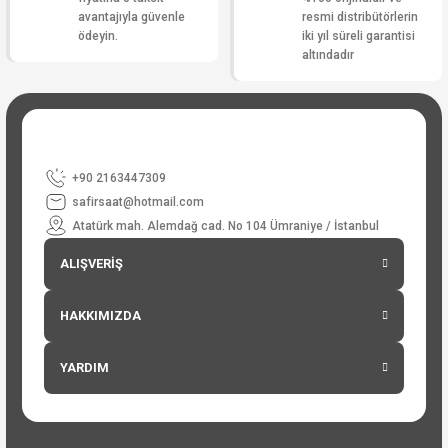
avantajıyla güvenle
resmi distribütörlerin
ödeyin.
iki yıl süreli garantisi
altındadır
+90 2163447309
safirsaat@hotmail.com
Atatürk mah. Alemdağ cad. No 104 Ümraniye / İstanbul
ALIŞVERİŞ
HAKKIMIZDA
YARDIM