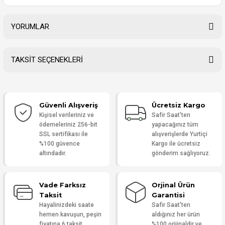
YORUMLAR
TAKSİT SEÇENEKLERİ
Bu ürüne ilk yorumu siz yapın!
Güvenli Alışveriş
Ücretsiz Kargo
Yorum Yaz
Kişisel verileriniz ve
Safir Saat'ten
ödemeleriniz 256-bit
yapacağınız tüm
SSL sertifikası ile
alışverişlerde Yurtiçi
%100 güvence
Kargo ile ücretsiz
altındadır.
gönderim sağlıyoruz.
Vade Farksız
Orjinal Ürün
Taksit
Garantisi
Hayalinizdeki saate
Safir Saat'ten
hemen kavuşun, peşin
aldığınız her ürün
fiyatına 6 taksit
%100 orijinaldir ve