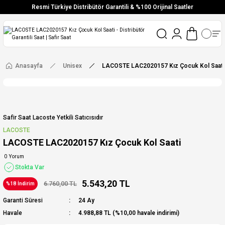
Resmi Türkiye Distribütör Garantili & %100 Orijinal Saatler
Vade Farksız 6 Taksit
Aynı Gün Stoktan Gönderim
Ücretsiz Kargo
Anasayfa
Unisex
LACOSTE LAC2020157 Kız Çocuk Kol Saati
Safir Saat Lacoste Yetkili Satıcısıdır
LACOSTE
LACOSTE LAC2020157 Kız Çocuk Kol Saati
0 Yorum
Stokta Var
5.543,20 TL
6.760,00 TL
%18 İndirim
Garanti Süresi
24 Ay
Havale
4.988,88 TL (%10,00 havale indirimi)