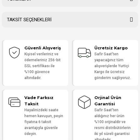
TAKSİT SEÇENEKLERİ
Bu ürüne ilk yorumu siz yapın!
Güvenli Alışveriş
Ücretsiz Kargo
Yorum Yaz
Kişisel verileriniz ve
Safir Saat'ten
ödemeleriniz 256-bit
yapacağınız tüm
SSL sertifikası ile
alışverişlerde Yurtiçi
%100 güvence
Kargo ile ücretsiz
altındadır.
gönderim sağlıyoruz.
Vade Farksız
Orjinal Ürün
Taksit
Garantisi
Hayalinizdeki saate
Safir Saat'ten
hemen kavuşun, peşin
aldığınız her ürün
fiyatına 6 taksit
%100 orijinaldir ve
avantajıyla güvenle
resmi distribütörlerin
ödeyin.
iki yıl süreli garantisi
altındadır