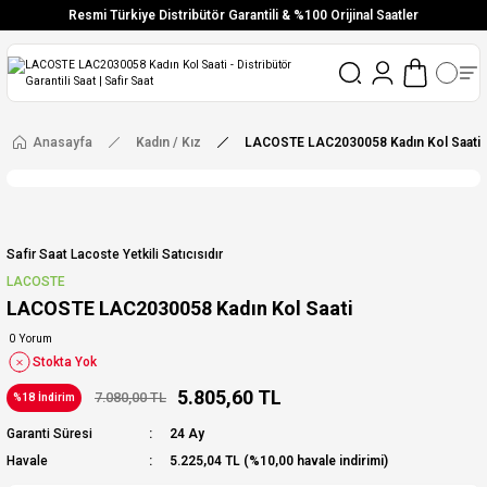
Resmi Türkiye Distribütör Garantili & %100 Orijinal Saatler
Vade Farksız 6 Taksit
Aynı Gün Stoktan Gönderim
Ücretsiz Kargo
Anasayfa
Kadın / Kız
LACOSTE LAC2030058 Kadın Kol Saati
Safir Saat Lacoste Yetkili Satıcısıdır
LACOSTE
LACOSTE LAC2030058 Kadın Kol Saati
0 Yorum
Stokta Yok
5.805,60 TL
7.080,00 TL
%18 İndirim
Garanti Süresi
24 Ay
Havale
5.225,04 TL (%10,00 havale indirimi)