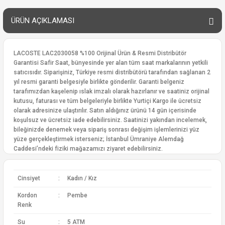
ÜRÜN AÇIKLAMASI
LACOSTE LAC2030058 %100 Orijinal Ürün & Resmi Distribütör
Garantisi Safir Saat, bünyesinde yer alan tüm saat markalarının yetkili
satıcısıdır. Siparişiniz, Türkiye resmi distribütörü tarafından sağlanan 2
yıl resmi garanti belgesiyle birlikte gönderilir. Garanti belgeniz
tarafımızdan kaşelenip ıslak imzalı olarak hazırlanır ve saatiniz orijinal
kutusu, faturası ve tüm belgeleriyle birlikte Yurtiçi Kargo ile ücretsiz
olarak adresinize ulaştırılır. Satın aldığınız ürünü 14 gün içerisinde
koşulsuz ve ücretsiz iade edebilirsiniz. Saatinizi yakından incelemek,
bileğinizde denemek veya sipariş sonrası değişim işlemlerinizi yüz
yüze gerçekleştirmek isterseniz; İstanbul Ümraniye Alemdağ
Caddesi’ndeki fiziki mağazamızı ziyaret edebilirsiniz.
Cinsiyet
:
Kadın / Kız
Kordon
:
Pembe
Renk
Su
:
5 ATM