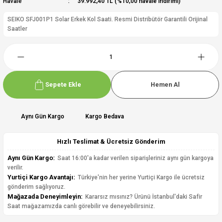
Havale
39.992,40 TL (%10,00 havale indirimi)
SEIKO SFJ001P1 Solar Erkek Kol Saati. Resmi Distribütör Garantili Orijinal
Saatler
Sepete Ekle
Hemen Al
Aynı Gün Kargo
Kargo Bedava
Hızlı Teslimat & Ücretsiz Gönderim
Aynı Gün Kargo:
Saat 16:00'a kadar verilen siparişleriniz aynı gün kargoya
verilir.
Yurtiçi Kargo Avantajı:
Türkiye'nin her yerine Yurtiçi Kargo ile ücretsiz
gönderim sağlıyoruz.
Mağazada Deneyimleyin:
Kararsız mısınız? Ürünü İstanbul'daki Safir
Saat mağazamızda canlı görebilir ve deneyebilirsiniz.