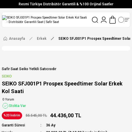
Resmi Türkiye Distribütör Garantili & %100 Orijinal Saatler
Vade Farksız 6 Taksit
Aynı Gün Stoktan Gönderim
Ücretsiz Kargo
Anasayfa
Erkek
SEIKO SFJ001P1 Prospex Speedtimer Solar E
Safir Saat Seiko Yetkili Satıcısıdır
SEIKO
SEIKO SFJ001P1 Prospex Speedtimer Solar Erkek
Kol Saati
0 Yorum
Stokta Var
44.436,00 TL
55.545,00 TL
%20 İndirim
Garanti Süresi
36 Ay