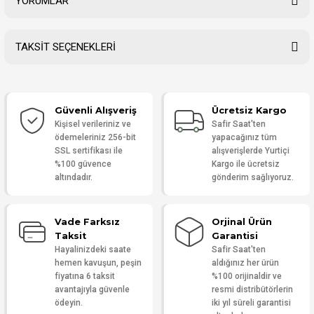
YORUMLAR
TAKSİT SEÇENEKLERİ
Bu ürüne ilk yorumu siz yapın!
Güvenli Alışveriş
Ücretsiz Kargo
Yorum Yaz
Kişisel verileriniz ve
Safir Saat'ten
ödemeleriniz 256-bit
yapacağınız tüm
SSL sertifikası ile
alışverişlerde Yurtiçi
%100 güvence
Kargo ile ücretsiz
altındadır.
gönderim sağlıyoruz.
Vade Farksız
Orjinal Ürün
Taksit
Garantisi
Hayalinizdeki saate
Safir Saat'ten
hemen kavuşun, peşin
aldığınız her ürün
fiyatına 6 taksit
%100 orijinaldir ve
avantajıyla güvenle
resmi distribütörlerin
ödeyin.
iki yıl süreli garantisi