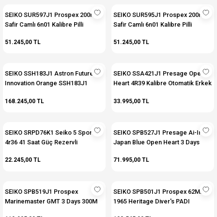
SEIKO SUR597J1 Prospex 200m
SEIKO SUR595J1 Prospex 200m
Safir Camlı 6n01 Kalibre Pilli
Safir Camlı 6n01 Kalibre Pilli
(Quartz) Kadın Kol Saati
(Quartz) Kadın Kol Saati
51.245,00 TL
51.245,00 TL
SEIKO SSH183J1 Astron Future
SEIKO SSA421J1 Presage Open
Innovation Orange SSH183J1
Heart 4R39 Kalibre Otomatik Erkek
Limitli Üretim Titanyum Solar Erkek
Kol Saati
168.245,00 TL
33.995,00 TL
Kol Saati
SEIKO SRPD76K1 Seiko 5 Sport
SEIKO SPB527J1 Presage Ai-Iro
4r36 41 Saat Güç Rezervli
Japan Blue Open Heart 3 Days
Otomatik Erkek Kol Saati
Otomatik Erkek Kol Saati
22.245,00 TL
71.995,00 TL
SEIKO SPB519J1 Prospex
SEIKO SPB501J1 Prospex 62MAS -
Marinemaster GMT 3 Days 300M
1965 Heritage Diver's PADI
Otomatik Erkek Kol Saati
Special Edition 300m Otomatik