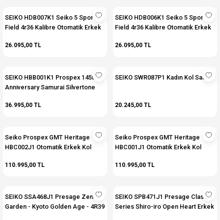
SEIKO HDB007K1 Seiko 5 Sports
SEIKO HDB006K1 Seiko 5 Sports
Field 4r36 Kalibre Otomatik Erkek
Field 4r36 Kalibre Otomatik Erkek
Kol Saati
Kol Saati
26.095,00 TL
26.095,00 TL
SEIKO HBB001K1 Prospex 145th
SEIKO SWR087P1 Kadın Kol Saati
Anniversary Samurai Silvertone
Limited Edition 9999 Otomatik
36.995,00 TL
20.245,00 TL
Erkek Kol Saati
Seiko Prospex GMT Heritage
Seiko Prospex GMT Heritage
HBC002J1 Otomatik Erkek Kol
HBC001J1 Otomatik Erkek Kol
Erkek Seiko Prospex GMT
Erkek Seiko Prospex GMT
110.995,00 TL
110.995,00 TL
Heritage HBC002J1 Otomatik Saati
Heritage HBC001J1 Otomatik Saati
SEIKO SSA468J1 Presage Zen
SEIKO SPB471J1 Presage Classic
Garden - Kyoto Golden Age - 4R39
Series Shiro-iro Open Heart Erkek
Kalibre Otomatik Erkek Kol Saati
Kol Saati