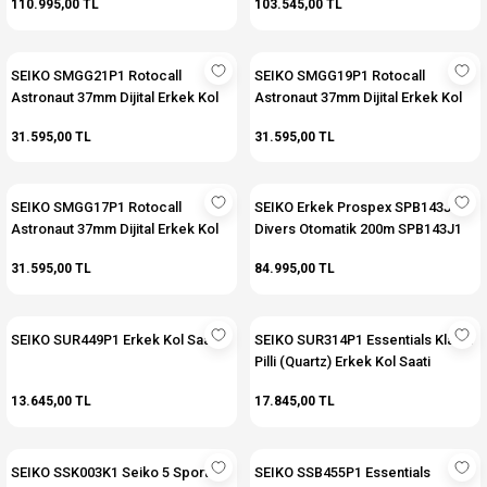
110.995,00 TL
103.545,00 TL
Erkek Kol Saati
SEIKO SMGG21P1 Rotocall
SEIKO SMGG19P1 Rotocall
Astronaut 37mm Dijital Erkek Kol
Astronaut 37mm Dijital Erkek Kol
Saati
Saati
31.595,00 TL
31.595,00 TL
SEIKO SMGG17P1 Rotocall
SEIKO Erkek Prospex SPB143J
Astronaut 37mm Dijital Erkek Kol
Divers Otomatik 200m SPB143J1
Saati
31.595,00 TL
84.995,00 TL
SEIKO SUR449P1 Erkek Kol Saati
SEIKO SUR314P1 Essentials Klasik
Pilli (Quartz) Erkek Kol Saati
13.645,00 TL
17.845,00 TL
SEIKO SSK003K1 Seiko 5 Sport
SEIKO SSB455P1 Essentials