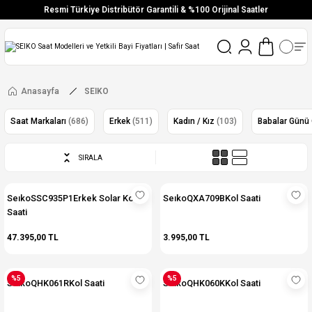
Resmi Türkiye Distribütör Garantili & %100 Orijinal Saatler
Vade Farksız 6 Taksit
Aynı Gün Stoktan Gönderim
Ücretsiz Kargo
Anasayfa
SEIKO
Saat Markaları
(686)
Erkek
(511)
Kadın / Kız
(103)
Babalar Günü
SIRALA
SeıkoSSC935P1Erkek Solar Kol
SeıkoQXA709BKol Saati
Saati
47.395,00 TL
3.995,00 TL
%5
%5
SeıkoQHK061RKol Saati
SeıkoQHK060KKol Saati