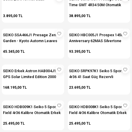
Time GMT 4R34 50M Otomatik
Erkek Kol Saati
3.895,00 TL
38.895,00 TL
SEIKO SSA466J1 Presage Zen
SEIKO HBC005J1 Prospex 145th
Garden - Kyoto Automn Leaves
Anniversary 62MAS Silvertone
4R39 Kalibre Otomatik Erkek Kol
Limited Edition 4000 Otomatik
45.345,00 TL
93.395,00 TL
Saati
Erkek Kol Saati
SEIKO Erkek Astron HAB004J1
SEIKO SRPK97K1 Seiko 5 Sport
GPS Solar Limited Edition 2000
4r36 41 Saat Güç Rezervli
Adet HAB004J1
Otomatik Erkek Kol Saati
168.195,00 TL
23.695,00 TL
SEIKO HDB009K1 Seiko 5 Sports
SEIKO HDB008K1 Seiko 5 Sports
Field 4r36 Kalibre Otomatik Erkek
Field 4r36 Kalibre Otomatik Erkek
Kol Saati
Kol Saati
25.495,00 TL
25.495,00 TL