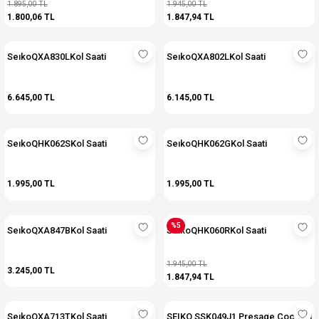
1.895,00 TL
1.945,00 TL
1.800,06 TL
1.847,94 TL
SeıkoQXA830LKol Saati
SeıkoQXA802LKol Saati
6.645,00 TL
6.145,00 TL
SeıkoQHK062SKol Saati
SeıkoQHK062GKol Saati
1.995,00 TL
1.995,00 TL
%5
SeıkoQXA847BKol Saati
SeıkoQHK060RKol Saati
1.945,00 TL
3.245,00 TL
1.847,94 TL
SeıkoQXA713TKol Saati
SEIKO SSK049J1 Presage Cocktail