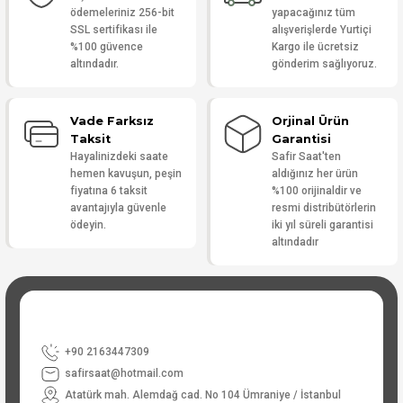
ödemeleriniz 256-bit
yapacağınız tüm
SSL sertifikası ile
alışverişlerde Yurtiçi
%100 güvence
Kargo ile ücretsiz
altındadır.
gönderim sağlıyoruz.
Vade Farksız
Orjinal Ürün
Taksit
Garantisi
Hayalinizdeki saate
Safir Saat'ten
hemen kavuşun, peşin
aldığınız her ürün
fiyatına 6 taksit
%100 orijinaldir ve
avantajıyla güvenle
resmi distribütörlerin
ödeyin.
iki yıl süreli garantisi
altındadır
+90 2163447309
safirsaat@hotmail.com
Atatürk mah. Alemdağ cad. No 104 Ümraniye / İstanbul