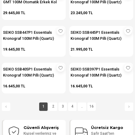
GMT 100M Otomatik Erkek Kol
Kronograf 100M Pilli (Quartz)
Saati
Erkek Kol Saati
29.645,00 TL
23.245,00 TL
SEIKO SSB447P1 Essentials
SEIKO SSB445P1 Essentials
Kronograf 100M Pilli (Quartz)
Kronograf 100M Pilli (Quartz)
Erkek Kol Saati
Erkek Kol Saati
19.645,00 TL
21.995,00 TL
SEIKO SSB405P1 Essentials
SEIKO SSB397P1 Essentials
Kronograf 100M Pilli (Quartz)
Kronograf 100M Pilli (Quartz)
Erkek Kol Saati
Erkek Kol Saati
16.645,00 TL
16.645,00 TL
1
2
3
4
..
16
Güvenli Alışveriş
Ücretsiz Kargo
Kişisel verileriniz ve
Safir Saat'ten