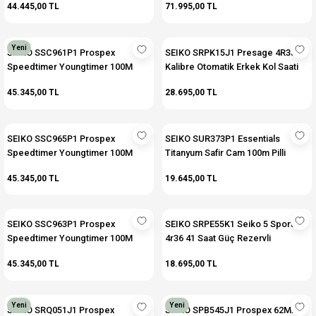
44.445,00 TL
71.995,00 TL
Yeni
SEIKO SSC961P1 Prospex
SEIKO SRPK15J1 Presage 4R35
Speedtimer Youngtimer 100M
Kalibre Otomatik Erkek Kol Saati
Solar Erkek Kol Saati
45.345,00 TL
28.695,00 TL
SEIKO SSC965P1 Prospex
SEIKO SUR373P1 Essentials
Speedtimer Youngtimer 100M
Titanyum Safir Cam 100m Pilli
Solar Erkek Kol Saati
(Quartz) Erkek Kol Saati
45.345,00 TL
19.645,00 TL
SEIKO SSC963P1 Prospex
SEIKO SRPE55K1 Seiko 5 Sport
Speedtimer Youngtimer 100M
4r36 41 Saat Güç Rezervli
Solar Erkek Kol Saati
Otomatik Erkek Kol Saati
45.345,00 TL
18.695,00 TL
Yeni
Yeni
SEIKO SRQ051J1 Prospex
SEIKO SPB545J1 Prospex 62MAS