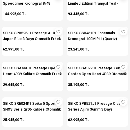
Speedtimer Kronograf 8r48
Limited Edition Tranquil Teal -
Kalibre 45 Saat Güç Rezervli
4000 Adet Limitli Otomatik Erkek
144.995,00 TL
93.445,00 TL
Otomatik Erkek Kol Saati
Kol Saati
SEIKO SPB525J1 Presage Ai-Iro
SEIKO SSB461P1 Essentials
Japan Blue 3 Days Otomatik Erkek
Kronograf 100M Pilli (Quartz)
Kol Saati
Erkek Kol Saati
62.995,00 TL
23.245,00 TL
SEIKO SSA441J1 Presage Open
SEIKO SSA377J1 Presage Zen
Heart 4R39 Kalibre Otomatik Erkek
Garden Open Heart 4R39 Otomatik
Kol Saati
Erkek Kol Saati
29.645,00 TL
35.195,00 TL
SEIKO SRE024K1 Seiko 5 Sport
SEIKO SPB521J1 Presage Classic
SNXS Serisi 2r06 Kalibre Otomatik
Series Aijiro 36mm 3 Days
Kadın Kol Saati
Otomatik Erkek Kol Saati
25.945,00 TL
62.995,00 TL