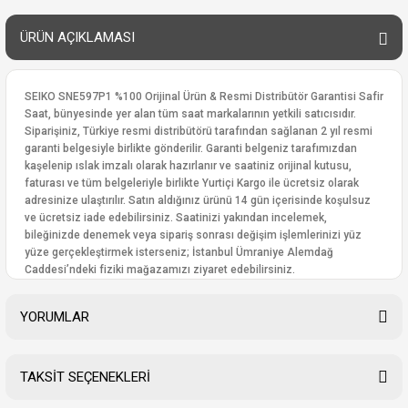
ÜRÜN AÇIKLAMASI
SEIKO SNE597P1 %100 Orijinal Ürün & Resmi Distribütör Garantisi Safir
Saat, bünyesinde yer alan tüm saat markalarının yetkili satıcısıdır.
Siparişiniz, Türkiye resmi distribütörü tarafından sağlanan 2 yıl resmi
garanti belgesiyle birlikte gönderilir. Garanti belgeniz tarafımızdan
kaşelenip ıslak imzalı olarak hazırlanır ve saatiniz orijinal kutusu,
faturası ve tüm belgeleriyle birlikte Yurtiçi Kargo ile ücretsiz olarak
adresinize ulaştırılır. Satın aldığınız ürünü 14 gün içerisinde koşulsuz
ve ücretsiz iade edebilirsiniz. Saatinizi yakından incelemek,
bileğinizde denemek veya sipariş sonrası değişim işlemlerinizi yüz
yüze gerçekleştirmek isterseniz; İstanbul Ümraniye Alemdağ
Caddesi’ndeki fiziki mağazamızı ziyaret edebilirsiniz.
YORUMLAR
TAKSİT SEÇENEKLERİ
Bu ürüne ilk yorumu siz yapın!