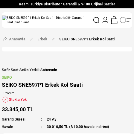
Resmi Türkiye Distribütör Garantili & %100 Orijinal Saatler
Vade Farksız 6 Taksit
Aynı Gün Stoktan Gönderim
Ücretsiz Kargo
Anasayfa
Erkek
SEIKO SNE597P1 Erkek Kol Saati
Safir Saat Seiko Yetkili Satıcısıdır
SEIKO
SEIKO SNE597P1 Erkek Kol Saati
0 Yorum
Stokta Yok
33.345,00 TL
Garanti Süresi
24 Ay
Havale
30.010,50 TL (%10,00 havale indirimi)