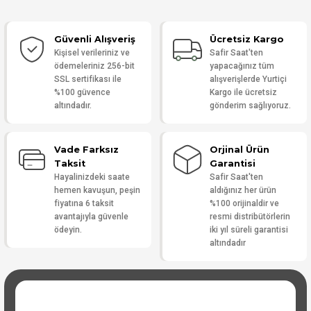
Güvenli Alışveriş
Ücretsiz Kargo
Yorum Yaz
Kişisel verileriniz ve
Safir Saat'ten
ödemeleriniz 256-bit
yapacağınız tüm
SSL sertifikası ile
alışverişlerde Yurtiçi
%100 güvence
Kargo ile ücretsiz
altındadır.
gönderim sağlıyoruz.
Vade Farksız
Orjinal Ürün
Taksit
Garantisi
Hayalinizdeki saate
Safir Saat'ten
hemen kavuşun, peşin
aldığınız her ürün
fiyatına 6 taksit
%100 orijinaldir ve
avantajıyla güvenle
resmi distribütörlerin
ödeyin.
iki yıl süreli garantisi
altındadır