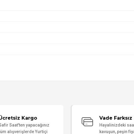
Bu ürüne ilk yorumu siz yapın!
Ücretsiz Kargo
Vade Farksız 
Safir Saat'ten yapacağınız
Hayalinizdeki sa
Yorum Yaz
tüm alışverişlerde Yurtiçi
kavuşun, peşin fiy