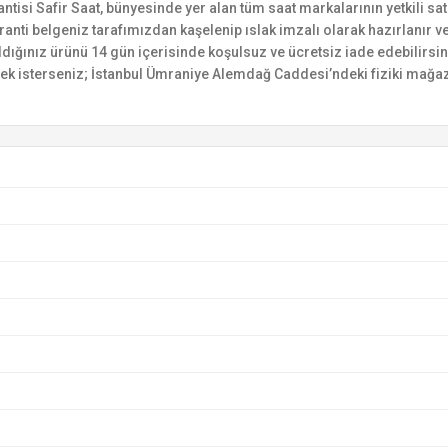
si Safir Saat, bünyesinde yer alan tüm saat markalarının yetkili satıc
ranti belgeniz tarafımızdan kaşelenip ıslak imzalı olarak hazırlanır ve 
n aldığınız ürünü 14 gün içerisinde koşulsuz ve ücretsiz iade edebilir
mek isterseniz; İstanbul Ümraniye Alemdağ Caddesi’ndeki fiziki mağaz