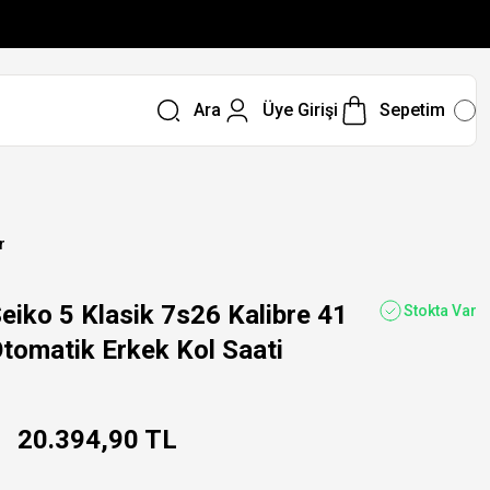
Ara
Üye Girişi
Sepetim
r
ko 5 Klasik 7s26 Kalibre 41
Stokta Var
Otomatik Erkek Kol Saati
20.394,90 TL