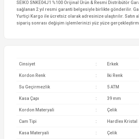
SEIKO SNKE04J1 %100 Orijinal Ürün & Resmi Distribütör Garanti
sağlanan 2 yıl resmi garanti belgesiyle birlikte gönderilir. Ga
Yurtiçi Kargo ile ücretsiz olarak adresinize ulaştırılır. Satı
sipariş sonrası değişim işlemlerinizi yüz yüze gerçekleştir
Cinsiyet
:
Erkek
Kordon Renk
:
İki Renk
Su Geçirmezlik
:
5 ATM
Kasa Çapı
:
39 mm
Kordon Materyali
:
Çelik
Cam Tipi
:
Hardlex Kristal
Kasa Materyali
:
Çelik