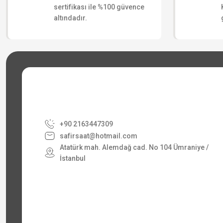
sertifikası ile %100 güvence
altındadır.
+90 2163447309
safirsaat@hotmail.com
Atatürk mah. Alemdağ cad. No 104 Ümraniye /
İstanbul