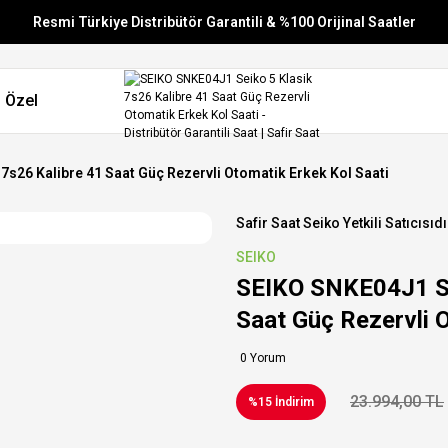
Resmi Türkiye Distribütör Garantili & %100 Orijinal Saatler
Vade Farksız 6 Taksit
 Özel
Aynı Gün Stoktan Gönderim
Ücretsiz Kargo
7s26 Kalibre 41 Saat Güç Rezervli Otomatik Erkek Kol Saati
Safir Saat Seiko Yetkili Satıcısıdı
SEIKO
SEIKO SNKE04J1 Sei
Saat Güç Rezervli 
0 Yorum
23.994,00 TL
%15 İndirim