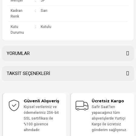
Menşei
:
JP
Kadran
:
Sarı
Renk
Kutu
:
Kutulu
Durumu
YORUMLAR
TAKSİT SEÇENEKLERİ
Bu ürüne ilk yorumu siz yapın!
Güvenli Alışveriş
Ücretsiz Kargo
Yorum Yaz
Kişisel verileriniz ve
Safir Saat'ten
ödemeleriniz 256-bit
yapacağınız tüm
SSL sertifikası ile
alışverişlerde Yurtiçi
%100 güvence
Kargo ile ücretsiz
altındadır.
gönderim sağlıyoruz.