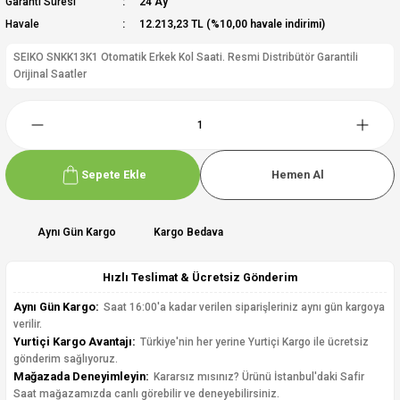
Garanti Süresi
24 Ay
Havale
12.213,23 TL (%10,00 havale indirimi)
SEIKO SNKK13K1 Otomatik Erkek Kol Saati. Resmi Distribütör Garantili
Orijinal Saatler
Sepete Ekle
Hemen Al
Aynı Gün Kargo
Kargo Bedava
Hızlı Teslimat & Ücretsiz Gönderim
Aynı Gün Kargo:
Saat 16:00'a kadar verilen siparişleriniz aynı gün kargoya
verilir.
Yurtiçi Kargo Avantajı:
Türkiye'nin her yerine Yurtiçi Kargo ile ücretsiz
gönderim sağlıyoruz.
Mağazada Deneyimleyin:
Kararsız mısınız? Ürünü İstanbul'daki Safir
Saat mağazamızda canlı görebilir ve deneyebilirsiniz.