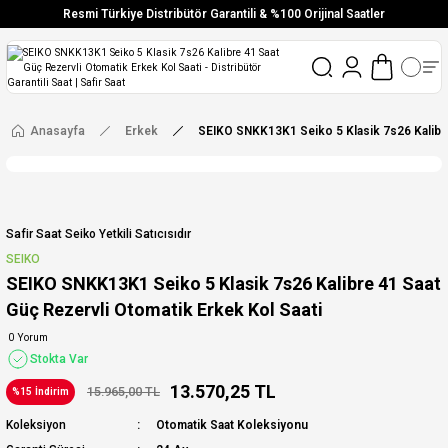
Resmi Türkiye Distribütör Garantili & %100 Orijinal Saatler
Vade Farksız 6 Taksit
Aynı Gün Stoktan Gönderim
Ücretsiz Kargo
Anasayfa
Erkek
SEIKO SNKK13K1 Seiko 5 Klasik 7s26 Kalibre
Safir Saat Seiko Yetkili Satıcısıdır
SEIKO
SEIKO SNKK13K1 Seiko 5 Klasik 7s26 Kalibre 41 Saat
Güç Rezervli Otomatik Erkek Kol Saati
0 Yorum
Stokta Var
13.570,25 TL
15.965,00 TL
%15 İndirim
Koleksiyon
Otomatik Saat Koleksiyonu