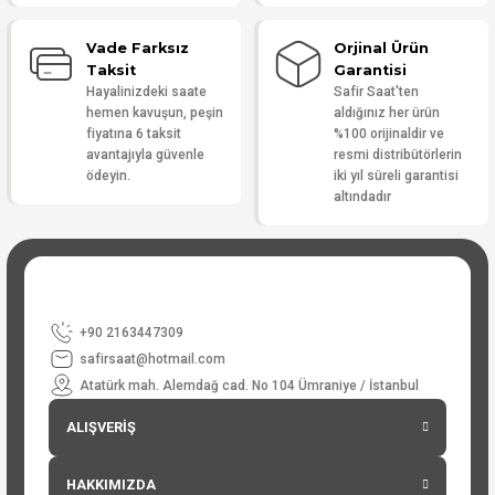
Vade Farksız
Orjinal Ürün
Taksit
Garantisi
Hayalinizdeki saate
Safir Saat'ten
hemen kavuşun, peşin
aldığınız her ürün
fiyatına 6 taksit
%100 orijinaldir ve
avantajıyla güvenle
resmi distribütörlerin
ödeyin.
iki yıl süreli garantisi
altındadır
+90 2163447309
safirsaat@hotmail.com
Atatürk mah. Alemdağ cad. No 104 Ümraniye / İstanbul
ALIŞVERİŞ
HAKKIMIZDA