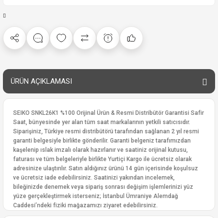
ÜRÜN AÇIKLAMASI
SEIKO SNKL26K1 %100 Orijinal Ürün & Resmi Distribütör Garantisi Safir
Saat, bünyesinde yer alan tüm saat markalarının yetkili satıcısıdır.
Siparişiniz, Türkiye resmi distribütörü tarafından sağlanan 2 yıl resmi
garanti belgesiyle birlikte gönderilir. Garanti belgeniz tarafımızdan
kaşelenip ıslak imzalı olarak hazırlanır ve saatiniz orijinal kutusu,
faturası ve tüm belgeleriyle birlikte Yurtiçi Kargo ile ücretsiz olarak
adresinize ulaştırılır. Satın aldığınız ürünü 14 gün içerisinde koşulsuz
ve ücretsiz iade edebilirsiniz. Saatinizi yakından incelemek,
bileğinizde denemek veya sipariş sonrası değişim işlemlerinizi yüz
yüze gerçekleştirmek isterseniz; İstanbul Ümraniye Alemdağ
Caddesi’ndeki fiziki mağazamızı ziyaret edebilirsiniz.