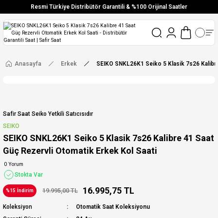
Resmi Türkiye Distribütör Garantili & %100 Orijinal Saatler
Vade Farksız 6 Taksit
Aynı Gün Stoktan Gönderim
Ücretsiz Kargo
Anasayfa
Erkek
SEIKO SNKL26K1 Seiko 5 Klasik 7s26 Kalibre
Safir Saat Seiko Yetkili Satıcısıdır
SEIKO
SEIKO SNKL26K1 Seiko 5 Klasik 7s26 Kalibre 41 Saat
Güç Rezervli Otomatik Erkek Kol Saati
0 Yorum
Stokta Var
16.995,75 TL
19.995,00 TL
%15 İndirim
Koleksiyon
Otomatik Saat Koleksiyonu