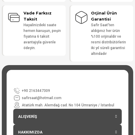
Vade Farksız
Orjinal Ürün
Taksit
Garantisi
Hayalinizdeki saate
Safir Saat'ten
hemen kavuşun, peşin
aldığınız her ürün
fiyatına 6 taksit
%100 orijinaldir ve
avantajıyla güvenle
resmi distribütörlerin
ödeyin.
iki yıl süreli garantisi
altındadır
+90 2163447309
safirsaat@hotmail.com
Atatürk mah. Alemdağ cad. No 104 Ümraniye / İstanbul
ALIŞVERİŞ
HAKKIMIZDA