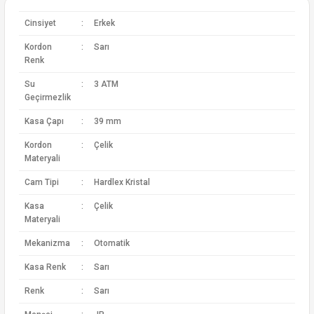
Cinsiyet
:
Erkek
Kordon
:
Sarı
Renk
Su
:
3 ATM
Geçirmezlik
Kasa Çapı
:
39 mm
Kordon
:
Çelik
Materyali
Cam Tipi
:
Hardlex Kristal
Kasa
:
Çelik
Materyali
Mekanizma
:
Otomatik
Kasa Renk
:
Sarı
Renk
:
Sarı