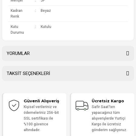
Menşei
:
JP
Kadran
:
Beyaz
Renk
Kutu
:
Kutulu
Durumu
YORUMLAR
TAKSİT SEÇENEKLERİ
Bu ürüne ilk yorumu siz yapın!
Güvenli Alışveriş
Ücretsiz Kargo
Yorum Yaz
Kişisel verileriniz ve
Safir Saat'ten
ödemeleriniz 256-bit
yapacağınız tüm
SSL sertifikası ile
alışverişlerde Yurtiçi
%100 güvence
Kargo ile ücretsiz
altındadır.
gönderim sağlıyoruz.