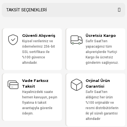
TAKSİT SEÇENEKLERİ
Bu ürüne ilk yorumu siz yapın!
Güvenli Alışveriş
Ücretsiz Kargo
Yorum Yaz
Kişisel verileriniz ve
Safir Saat'ten
ödemeleriniz 256-bit
yapacağınız tüm
SSL sertifikası ile
alışverişlerde Yurtiçi
%100 güvence
Kargo ile ücretsiz
altındadır.
gönderim sağlıyoruz.
Vade Farksız
Orjinal Ürün
Taksit
Garantisi
Hayalinizdeki saate
Safir Saat'ten
hemen kavuşun, peşin
aldığınız her ürün
fiyatına 6 taksit
%100 orijinaldir ve
avantajıyla güvenle
resmi distribütörlerin
ödeyin.
iki yıl süreli garantisi
altındadır