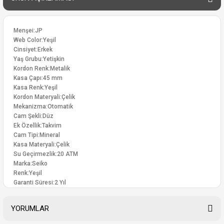
Menşei:JP
Web Color:Yeşil
Cinsiyet:Erkek
Yaş Grubu:Yetişkin
Kordon Renk:Metalik
Kasa Çapı:45 mm
Kasa Renk:Yeşil
Kordon Materyali:Çelik
Mekanizma:Otomatik
Cam Şekli:Düz
Ek Özellik:Takvim
Cam Tipi:Mineral
Kasa Materyali:Çelik
Su Geçirmezlik:20 ATM
Marka:Seiko
Renk:Yeşil
Garanti Süresi:2 Yıl
YORUMLAR