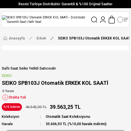
Resmi Türkiye Distribütör Garantili & %100 Orijinal Saatler
Vade Farksız 6 Taksit
Aynı Gün Stoktan Gönderim
Ücretsiz Kargo
Anasayfa
Erkek
SEIKO SPB103J Otomatik ERKEK KOL SAATİ
Safir Saat Seiko Yetkili Satıcısıdır
SEIKO
SEIKO SPB103J Otomatik ERKEK KOL SAATİ
0 Yorum
Stokta Yok
39.563,25 TL
46.545,00 TL
%15 İndirim
Koleksiyon
Otomatik Saat Koleksiyonu
Havale
35.606,93 TL (%10,00 havale indirimi)