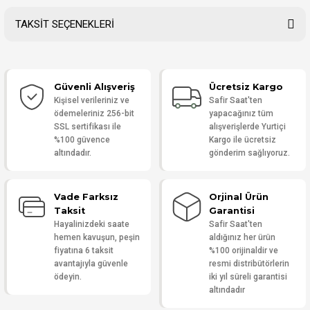
TAKSİT SEÇENEKLERİ
Bu ürüne ilk yorumu siz yapın!
Güvenli Alışveriş
Ücretsiz Kargo
Yorum Yaz
Kişisel verileriniz ve
Safir Saat'ten
ödemeleriniz 256-bit
yapacağınız tüm
SSL sertifikası ile
alışverişlerde Yurtiçi
%100 güvence
Kargo ile ücretsiz
altındadır.
gönderim sağlıyoruz.
Vade Farksız
Orjinal Ürün
Taksit
Garantisi
Hayalinizdeki saate
Safir Saat'ten
hemen kavuşun, peşin
aldığınız her ürün
fiyatına 6 taksit
%100 orijinaldir ve
avantajıyla güvenle
resmi distribütörlerin
ödeyin.
iki yıl süreli garantisi
altındadır