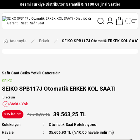
Resmi Türkiye Distribütör Garantili & %100 Orijinal Saatler
Vade Farksız 6 Taksit
Aynı Gün Stoktan Gönderim
Ücretsiz Kargo
Anasayfa
Erkek
SEIKO SPB117J Otomatik ERKEK KOL SAATİ
Safir Saat Seiko Yetkili Satıcısıdır
SEIKO
SEIKO SPB117J Otomatik ERKEK KOL SAATİ
0 Yorum
Stokta Yok
39.563,25 TL
46.545,00 TL
%15 İndirim
Koleksiyon
Otomatik Saat Koleksiyonu
Havale
35.606,93 TL (%10,00 havale indirimi)