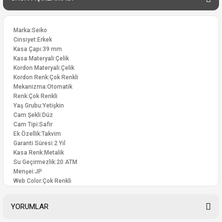
Marka:Seiko
Cinsiyet:Erkek
Kasa Çapı:39 mm
Kasa Materyali:Çelik
Kordon Materyali:Çelik
Kordon Renk:Çok Renkli
Mekanizma:Otomatik
Renk:Çok Renkli
Yaş Grubu:Yetişkin
Cam Şekli:Düz
Cam Tipi:Safir
Ek Özellik:Takvim
Garanti Süresi:2 Yıl
Kasa Renk:Metalik
Su Geçirmezlik:20 ATM
Menşei:JP
Web Color:Çok Renkli
YORUMLAR