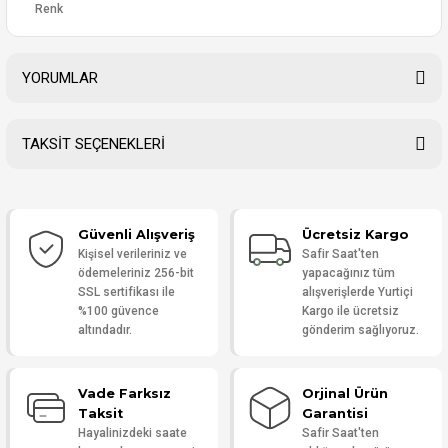
Renk
YORUMLAR
TAKSİT SEÇENEKLERİ
Bu ürüne ilk yorumu siz yapın!
Güvenli Alışveriş
Ücretsiz Kargo
Yorum Yaz
Kişisel verileriniz ve
Safir Saat'ten
ödemeleriniz 256-bit
yapacağınız tüm
SSL sertifikası ile
alışverişlerde Yurtiçi
%100 güvence
Kargo ile ücretsiz
altındadır.
gönderim sağlıyoruz.
Vade Farksız
Orjinal Ürün
Taksit
Garantisi
Hayalinizdeki saate
Safir Saat'ten