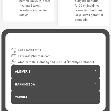
hemen kavuşun, peşin
aldığınız her ürün
fiyatına 6 taksit
%100 orijinaldir ve
avantajıyla güvenle
resmi distribütörlerin
ödeyin.
iki yıl süreli garantisi
altındadır
+90 2163447309
safirsaat@hotmail.com
Atatürk mah. Alemdağ cad. No 104 Ümraniye / İstanbul
ALIŞVERİŞ
HAKKIMIZDA
YARDIM