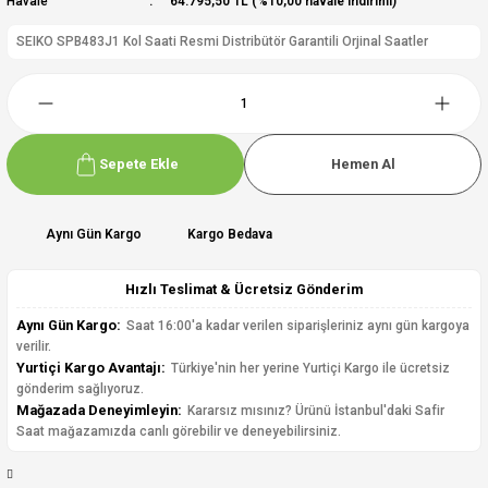
Havale
64.795,50 TL (%10,00 havale indirimi)
SEIKO SPB483J1 Kol Saati Resmi Distribütör Garantili Orjinal Saatler
Sepete Ekle
Hemen Al
Aynı Gün Kargo
Kargo Bedava
Hızlı Teslimat & Ücretsiz Gönderim
Aynı Gün Kargo:
Saat 16:00'a kadar verilen siparişleriniz aynı gün kargoya
verilir.
Yurtiçi Kargo Avantajı:
Türkiye'nin her yerine Yurtiçi Kargo ile ücretsiz
gönderim sağlıyoruz.
Mağazada Deneyimleyin:
Kararsız mısınız? Ürünü İstanbul'daki Safir
Saat mağazamızda canlı görebilir ve deneyebilirsiniz.