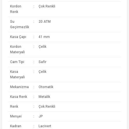
Kordon
:
Çok Renkli
Renk
Su
:
20 ATM
Geçirmezlik
Kasa Çapı
:
41 mm
Kordon
:
Çelik
Materyali
Cam Tipi
:
Safir
Kasa
:
Çelik
Materyali
Mekanizma
:
Otomatik
Kasa Renk
:
Metalik
Renk
:
Çok Renkli
Menşei
:
JP
Kadran
:
Lacivert