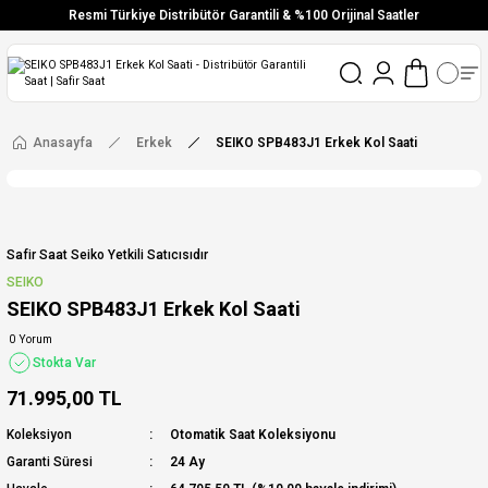
Resmi Türkiye Distribütör Garantili & %100 Orijinal Saatler
Vade Farksız 6 Taksit
Aynı Gün Stoktan Gönderim
Ücretsiz Kargo
Anasayfa
Erkek
SEIKO SPB483J1 Erkek Kol Saati
Safir Saat Seiko Yetkili Satıcısıdır
SEIKO
SEIKO SPB483J1 Erkek Kol Saati
0 Yorum
Stokta Var
71.995,00 TL
Koleksiyon
Otomatik Saat Koleksiyonu
Garanti Süresi
24 Ay