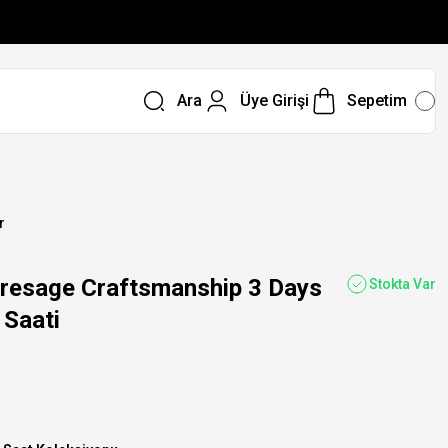
Ara
Üye Girişi
Sepetim
r
esage Craftsmanship 3 Days
Stokta Var
 Saati