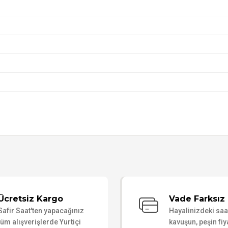
Bu ürüne ilk yorumu siz yapın!
Ücretsiz Kargo
Vade Farksız 
Safir Saat'ten yapacağınız
Hayalinizdeki sa
Yorum Yaz
tüm alışverişlerde Yurtiçi
kavuşun, peşin fiy