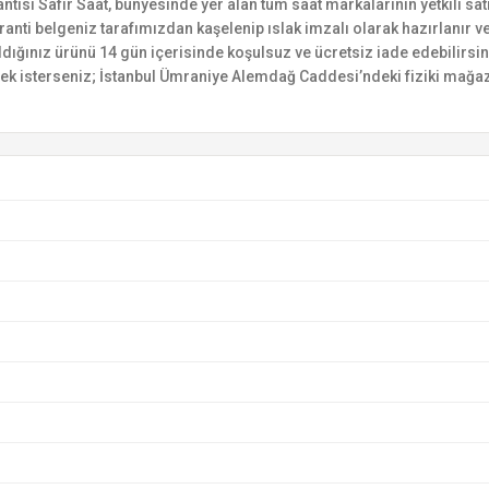
si Safir Saat, bünyesinde yer alan tüm saat markalarının yetkili satıc
ranti belgeniz tarafımızdan kaşelenip ıslak imzalı olarak hazırlanır ve 
n aldığınız ürünü 14 gün içerisinde koşulsuz ve ücretsiz iade edebilir
mek isterseniz; İstanbul Ümraniye Alemdağ Caddesi’ndeki fiziki mağaz