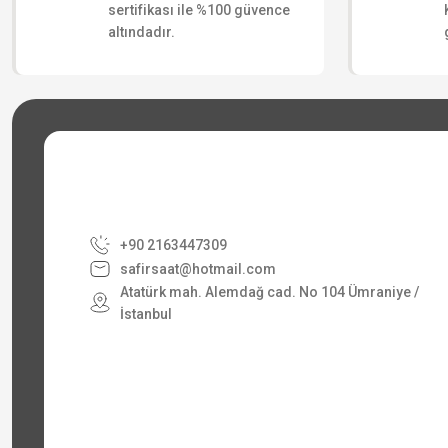
sertifikası ile %100 güvence
altındadır.
+90 2163447309
safirsaat@hotmail.com
Atatürk mah. Alemdağ cad. No 104 Ümraniye /
İstanbul