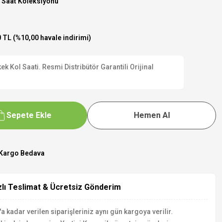
 Saat Koleksiyonu
 TL (%10,00 havale indirimi)
 Kol Saati. Resmi Distribütör Garantili Orijinal
Sepete Ekle
Hemen Al
Kargo Bedava
zlı Teslimat & Ücretsiz Gönderim
a kadar verilen siparişleriniz aynı gün kargoya verilir.