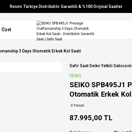
Resmi Türkiye Distribütör Garantili & %100 Orijinal Saatler
Vade Farksız 6 Taksit
 Özel
Aynı Gün Stoktan Gönderim
Ücretsiz Kargo
manship 3 Days Otomatik Erkek Kol Saati
Safir Saat Seiko Yetkili Satıcısıdı
SEIKO
SEIKO SPB495J1 Pr
Otomatik Erkek Kol
0 Yorum
87.995,00 TL