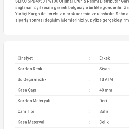
SEIKO SPB495J1 %100 Orijinal Ürün & Resmi Distribütör Garanti
sağlanan 2 yıl resmi garanti belgesiyle birlikte gönderilir. Ga
Yurtiçi Kargo ile ücretsiz olarak adresinize ulaştırılır. Satı
sipariş sonrası değişim işlemlerinizi yüz yüze gerçekleştir
Cinsiyet
:
Erkek
Kordon Renk
:
Siyah
Su Geçirmezlik
:
10 ATM
Kasa Çapı
:
40 mm
Kordon Materyali
:
Deri
Cam Tipi
:
Safir
Kasa Materyali
:
Çelik