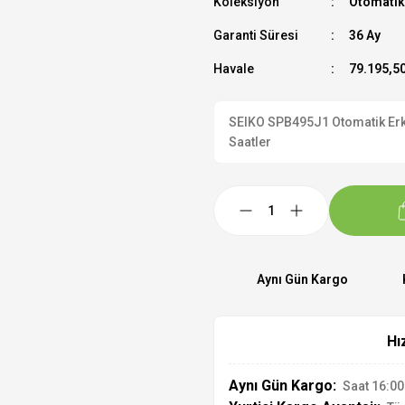
Koleksiyon
Otomatik
Garanti Süresi
36 Ay
Havale
79.195,50
SEIKO SPB495J1 Otomatik Erkek
Saatler
Aynı Gün Kargo
Hı
Aynı Gün Kargo:
Saat 16:00'