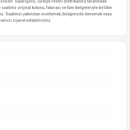
ısıdır. Siparişiniz, Türkiye resmi distribütörü tarafından
saatiniz orijinal kutusu, faturası ve tüm belgeleriyle birlikte
siniz. Saatinizi yakından incelemek, bileğinizde denemek veya
amızı ziyaret edebilirsiniz.