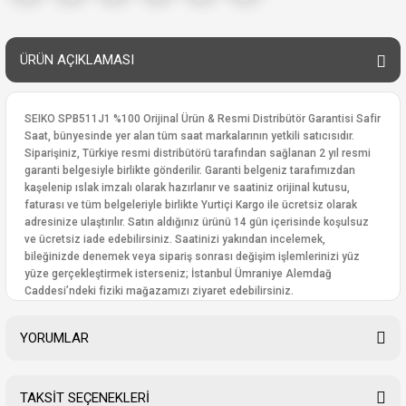
ÜRÜN AÇIKLAMASI
SEIKO SPB511J1 %100 Orijinal Ürün & Resmi Distribütör Garantisi Safir
Saat, bünyesinde yer alan tüm saat markalarının yetkili satıcısıdır.
Siparişiniz, Türkiye resmi distribütörü tarafından sağlanan 2 yıl resmi
garanti belgesiyle birlikte gönderilir. Garanti belgeniz tarafımızdan
kaşelenip ıslak imzalı olarak hazırlanır ve saatiniz orijinal kutusu,
faturası ve tüm belgeleriyle birlikte Yurtiçi Kargo ile ücretsiz olarak
adresinize ulaştırılır. Satın aldığınız ürünü 14 gün içerisinde koşulsuz
ve ücretsiz iade edebilirsiniz. Saatinizi yakından incelemek,
bileğinizde denemek veya sipariş sonrası değişim işlemlerinizi yüz
yüze gerçekleştirmek isterseniz; İstanbul Ümraniye Alemdağ
Caddesi’ndeki fiziki mağazamızı ziyaret edebilirsiniz.
YORUMLAR
TAKSİT SEÇENEKLERİ