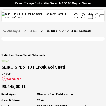
Resmi Türkiye Distribütör Garantili & %100 Orijinal Saatler
Vade Farksız 6 Taksit
Aynı Gün Stoktan Gönderim
Ücretsiz Kargo
Anasayfa
Erkek
SEIKO SPB511J1 Erkek Kol Saati
Safir Saat Seiko Yetkili Satıcısıdır
SEIKO
SEIKO SPB511J1 Erkek Kol Saati
0 Yorum
Stokta Yok
93.445,00 TL
Koleksiyon
Otomatik Saat Koleksiyonu
Garanti Süresi
24 Ay