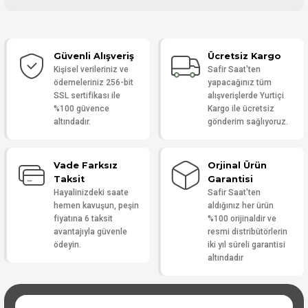
Bu ürüne ilk yorumu siz yapın!
Güvenli Alışveriş
Ücretsiz Kargo
Yorum Yaz
Kişisel verileriniz ve
Safir Saat'ten
ödemeleriniz 256-bit
yapacağınız tüm
SSL sertifikası ile
alışverişlerde Yurtiçi
%100 güvence
Kargo ile ücretsiz
altındadır.
gönderim sağlıyoruz.
Vade Farksız
Orjinal Ürün
Taksit
Garantisi
Hayalinizdeki saate
Safir Saat'ten
hemen kavuşun, peşin
aldığınız her ürün
fiyatına 6 taksit
%100 orijinaldir ve
avantajıyla güvenle
resmi distribütörlerin
ödeyin.
iki yıl süreli garantisi
altındadır