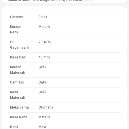
Caddesi’ndeki fiziki mağazamızı ziyaret edebilirsiniz.
Cinsiyet
:
Erkek
Kordon
:
Metalik
Renk
Su
:
20 ATM
Geçirmezlik
Kasa Çapı
:
40 mm
Kordon
:
Çelik
Materyali
Cam Tipi
:
Safir
Kasa
:
Çelik
Materyali
Mekanizma
:
Otomatik
Kasa Renk
:
Metalik
Renk
:
Mavi