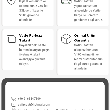
Kişisel verileriniz ve
Safir Saat'ten
f... t... | 19/06/2026
ödemeleriniz 256-bit
yapacağınız tüm
SSL sertifikası ile
alışverişlerde Yurtiçi
%100 güvence
Kargo ile ücretsiz
Yorum Yaz
altındadır.
gönderim sağlıyoruz.
Vade Farksız
Orjinal Ürün
Taksit
Garantisi
Hayalinizdeki saate
Safir Saat'ten
hemen kavuşun, peşin
aldığınız her ürün
fiyatına 6 taksit
%100 orijinaldir ve
avantajıyla güvenle
resmi distribütörlerin
ödeyin.
iki yıl süreli garantisi
altındadır
+90 2163447309
safirsaat@hotmail.com