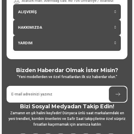
Atatürk mah. Alemdağ cad. No 104 Ümraniye / İstanbul
ALIŞVERİŞ
HAKKIMIZDA
YARDIM
Bizden Haberdar Olmak İster Misin?
"Yeni modellerden ve özel fırsatlardan ilk siz haberdar olun."
Bizi Sosyal Medyadan Takip Edin!
Zamanın en şık halini keşfedin! Dünyaca ünlü saat markalarındaki en
yeni trendleri, kombin önerilerini ve Safir Saat takipçilerine özel sürpriz
fırsatları kaçırmamak için aramıza katılın