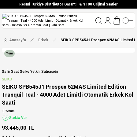
Resmi Türkiye Distribütör Garantili & %100 Orijinal Saatler
Vade Farksız 6 Taksit
Aynı Gün Stoktan Gönderim
Ücretsiz Kargo
Anasayfa
Erkek
SEIKO SPB545J1 Prospex 62MAS Limited Editi
Yeni
Safir Saat Seiko Yetkili Satıcısıdır
SEIKO
SEIKO SPB545J1 Prospex 62MAS Limited Edition
Tranquil Teal - 4000 Adet Limitli Otomatik Erkek Kol
Saati
5 Yorum
Stokta Var
93.445,00 TL