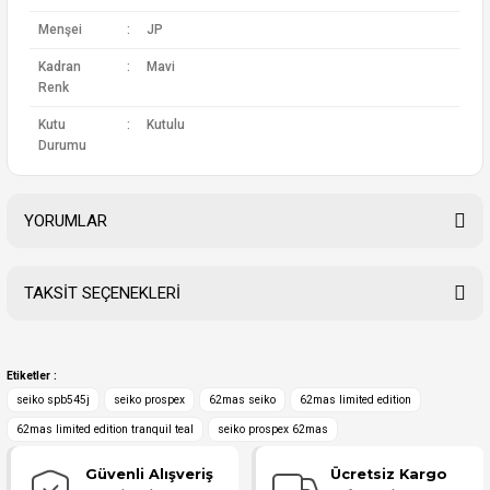
Menşei
:
JP
Kadran
:
Mavi
Renk
Kutu
:
Kutulu
Durumu
YORUMLAR
TAKSİT SEÇENEKLERİ
güvenilir satış oldu
Etiketler :
seiko spb545j
seiko prospex
62mas seiko
62mas limited edition
Hiçbir sürprizle karşılaşmadım; ne gördüysem, ne vaat edildiyse tam
zamanında o geldi.
62mas limited edition tranquil teal
seiko prospex 62mas
Macera aramaya gerek yok, saat alışverişinde konfor ve sıfır risk
isteyenler bu mağazayı seçmeli.
Güvenli Alışveriş
Ücretsiz Kargo