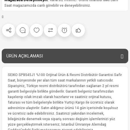
Kararsız mısınız? Ürünü İstanbul'daki Safir
Saat mağazamızda canlı görebilir ve deneyebilirsiniz.
ÜRÜN AÇIKLAMASI
SEIKO SPB545J1 %100 Orijinal Ürün & Resmi Distribütör Garantisi Safir
Saat, bünyesinde yer alan tüm saat markalarının yetkili satıcısıdır.
Siparişiniz, Türkiye resmi distribütörü tarafından sağlanan 2 yıl resmi
garanti belgesiyle birlikte gönderilir. Garanti belgeniz tarafımızdan
kaşelenip ıslak imzalı olarak hazırlanır ve saatiniz orijinal kutusu,
faturası ve tüm belgeleriyle birlikte Yurtiçi Kargo ile ücretsiz olarak
adresinize ulaştırılır. Satın aldığınız ürünü 14 gün içerisinde koşulsuz
ve ücretsiz iade edebilirsiniz. Saatinizi yakından incelemek,
bileğinizde denemek veya sipariş sonrası değişim işlemlerinizi yüz
yüze gerçekleştirmek isterseniz; İstanbul Ümraniye Alemdağ