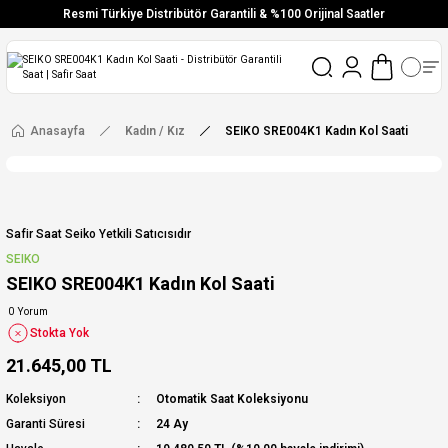
Resmi Türkiye Distribütör Garantili & %100 Orijinal Saatler
Vade Farksız 6 Taksit
Aynı Gün Stoktan Gönderim
Ücretsiz Kargo
Anasayfa
Kadın / Kız
SEIKO SRE004K1 Kadın Kol Saati
Safir Saat Seiko Yetkili Satıcısıdır
SEIKO
SEIKO SRE004K1 Kadın Kol Saati
0 Yorum
Stokta Yok
21.645,00 TL
Koleksiyon
Otomatik Saat Koleksiyonu
Garanti Süresi
24 Ay