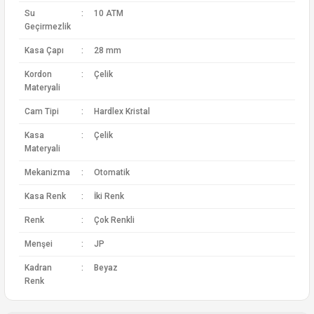
Su
:
10 ATM
Geçirmezlik
Kasa Çapı
:
28 mm
Kordon
:
Çelik
Materyali
Cam Tipi
:
Hardlex Kristal
Kasa
:
Çelik
Materyali
Mekanizma
:
Otomatik
Kasa Renk
:
İki Renk
Renk
:
Çok Renkli
Menşei
:
JP
Kadran
:
Beyaz
Renk