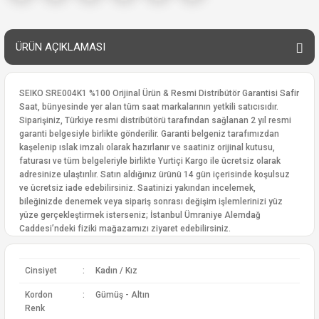
ÜRÜN AÇIKLAMASI
SEIKO SRE004K1 %100 Orijinal Ürün & Resmi Distribütör Garantisi Safir
Saat, bünyesinde yer alan tüm saat markalarının yetkili satıcısıdır.
Siparişiniz, Türkiye resmi distribütörü tarafından sağlanan 2 yıl resmi
garanti belgesiyle birlikte gönderilir. Garanti belgeniz tarafımızdan
kaşelenip ıslak imzalı olarak hazırlanır ve saatiniz orijinal kutusu,
faturası ve tüm belgeleriyle birlikte Yurtiçi Kargo ile ücretsiz olarak
adresinize ulaştırılır. Satın aldığınız ürünü 14 gün içerisinde koşulsuz
ve ücretsiz iade edebilirsiniz. Saatinizi yakından incelemek,
bileğinizde denemek veya sipariş sonrası değişim işlemlerinizi yüz
yüze gerçekleştirmek isterseniz; İstanbul Ümraniye Alemdağ
Caddesi’ndeki fiziki mağazamızı ziyaret edebilirsiniz.
Cinsiyet
:
Kadın / Kız
Kordon
:
Gümüş - Altın
Renk