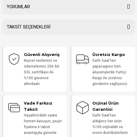
YORUMLAR
TAKSİT SEÇENEKLERİ
Bu ürüne ilk yorumu siz yapın!
Güvenli Alışveriş
Ücretsiz Kargo
Yorum Yaz
Kişisel verileriniz ve
Safir Saat'ten
ödemeleriniz 256-bit
yapacağınız tüm
SSL sertifikası ile
alışverişlerde Yurtiçi
%100 güvence
Kargo ile ücretsiz
altındadır.
gönderim sağlıyoruz.
Vade Farksız
Orjinal Ürün
Taksit
Garantisi
Hayalinizdeki saate
Safir Saat'ten
hemen kavuşun, peşin
aldığınız her ürün
fiyatına 6 taksit
%100 orijinaldir ve
avantajıyla güvenle
resmi distribütörlerin