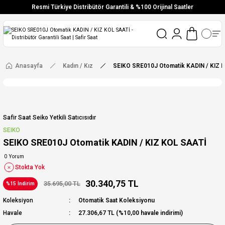
Resmi Türkiye Distribütör Garantili & %100 Orijinal Saatler
Vade Farksız 6 Taksit
Aynı Gün Stoktan Gönderim
Ücretsiz Kargo
Anasayfa
Kadın / Kız
SEIKO SRE010J Otomatik KADIN / KIZ 
Safir Saat Seiko Yetkili Satıcısıdır
SEIKO
SEIKO SRE010J Otomatik KADIN / KIZ KOL SAATİ
0 Yorum
Stokta Yok
30.340,75 TL
35.695,00 TL
%15 İndirim
Koleksiyon
Otomatik Saat Koleksiyonu
Havale
27.306,67 TL (%10,00 havale indirimi)