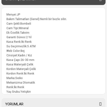
Menşei:JP
Bakım Talimatları (Genel):Nemli bir bezle silin.
Cam Şekli:Bombeli
Cam Tipi:Mineral
Ek Özellik:Takvim
Garanti Süresi:2 Yıl
Kasa Renk:İki Renk
Su Geçirmezlik:5 ATM
Web Color:Bej
Cinsiyet:Kadın / Kız
Kasa Çapı:26-30 mm
Kasa Materyali:Çelik
Kordon Materyali:Çelik
Kordon Renk:İki Renk
Marka:Seiko
Mekanizma:Otomatik
Renk:İki Renk
Yaş Grubu:Yetişkin
YORUMLAR