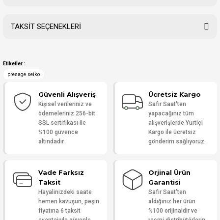
TAKSİT SEÇENEKLERİ
Bu ürüne ilk yorumu siz yapın!
Etiketler :
Yorum Yaz
presage seiko
Güvenli Alışveriş
Ücretsiz Kargo
Kişisel verileriniz ve
Safir Saat'ten
ödemeleriniz 256-bit
yapacağınız tüm
SSL sertifikası ile
alışverişlerde Yurtiçi
%100 güvence
Kargo ile ücretsiz
altındadır.
gönderim sağlıyoruz.
Vade Farksız
Orjinal Ürün
Taksit
Garantisi
Hayalinizdeki saate
Safir Saat'ten
hemen kavuşun, peşin
aldığınız her ürün
fiyatına 6 taksit
%100 orijinaldir ve