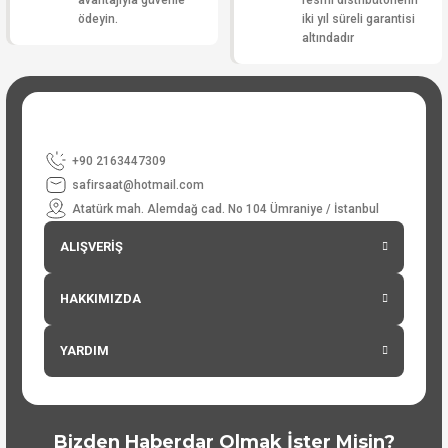
avantajıyla güvenle
resmi distribütörlerin
ödeyin.
iki yıl süreli garantisi
altındadır
+90 2163447309
safirsaat@hotmail.com
Atatürk mah. Alemdağ cad. No 104 Ümraniye / İstanbul
ALIŞVERİŞ
HAKKIMIZDA
YARDIM
Bizden Haberdar Olmak İster Misin?