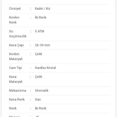
Cinsiyet
:
Kadın / Kız
Kordon
:
İki Renk
Renk
Su
:
5 ATM
Geçirmezlik
Kasa Çapı
:
26-30 mm
Kordon
:
Çelik
Materyali
Cam Tipi
:
Hardlex Kristal
Kasa
:
Çelik
Materyali
Mekanizma
:
Otomatik
Kasa Renk
:
Sarı
Renk
:
İki Renk