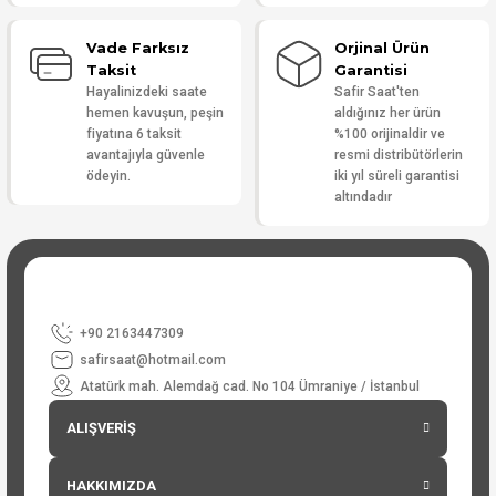
Vade Farksız
Orjinal Ürün
Taksit
Garantisi
Hayalinizdeki saate
Safir Saat'ten
hemen kavuşun, peşin
aldığınız her ürün
fiyatına 6 taksit
%100 orijinaldir ve
avantajıyla güvenle
resmi distribütörlerin
ödeyin.
iki yıl süreli garantisi
altındadır
+90 2163447309
safirsaat@hotmail.com
Atatürk mah. Alemdağ cad. No 104 Ümraniye / İstanbul
ALIŞVERİŞ
HAKKIMIZDA