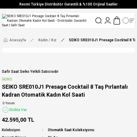
Resmi Türkiye Distribütör Garantili & %100 Orijinal Saatler
Vade Farksız 6 Taksit
Aynı Gün Stoktan Gönderim
Ücretsiz Kargo
Anasayfa
Kadın / Kız
SEIKO SRE010J1 Presage Cocktail 8 Taş 
Safir Saat Seiko Yetkili Satıcısıdır
SEIKO
SEIKO SRE010J1 Presage Cocktail 8 Taş Pırlantalı
Kadran Otomatik Kadın Kol Saati
0 Yorum
Stokta Var
42.595,00 TL
Koleksiyon
Otomatik Saat Koleksiyonu