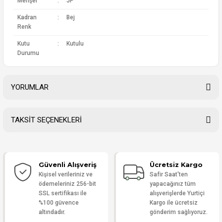
Menşei
:
JP
Kadran
:
Bej
Renk
Kutu
:
Kutulu
Durumu
YORUMLAR
TAKSİT SEÇENEKLERİ
Bu ürüne ilk yorumu siz yapın!
Güvenli Alışveriş
Ücretsiz Kargo
Yorum Yaz
Kişisel verileriniz ve
Safir Saat'ten
ödemeleriniz 256-bit
yapacağınız tüm
SSL sertifikası ile
alışverişlerde Yurtiçi
%100 güvence
Kargo ile ücretsiz
altındadır.
gönderim sağlıyoruz.