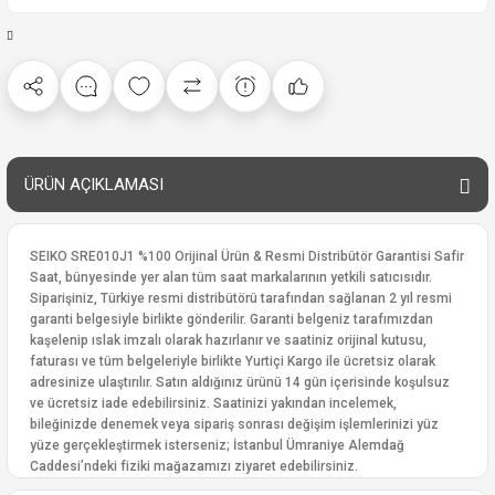
ÜRÜN AÇIKLAMASI
SEIKO SRE010J1 %100 Orijinal Ürün & Resmi Distribütör Garantisi Safir
Saat, bünyesinde yer alan tüm saat markalarının yetkili satıcısıdır.
Siparişiniz, Türkiye resmi distribütörü tarafından sağlanan 2 yıl resmi
garanti belgesiyle birlikte gönderilir. Garanti belgeniz tarafımızdan
kaşelenip ıslak imzalı olarak hazırlanır ve saatiniz orijinal kutusu,
faturası ve tüm belgeleriyle birlikte Yurtiçi Kargo ile ücretsiz olarak
adresinize ulaştırılır. Satın aldığınız ürünü 14 gün içerisinde koşulsuz
ve ücretsiz iade edebilirsiniz. Saatinizi yakından incelemek,
bileğinizde denemek veya sipariş sonrası değişim işlemlerinizi yüz
yüze gerçekleştirmek isterseniz; İstanbul Ümraniye Alemdağ
Caddesi’ndeki fiziki mağazamızı ziyaret edebilirsiniz.