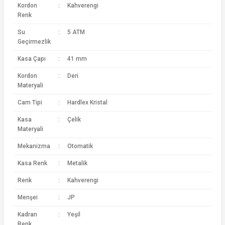
Kordon
:
Kahverengi
Renk
Su
:
5 ATM
Geçirmezlik
Kasa Çapı
:
41 mm
Kordon
:
Deri
Materyali
Cam Tipi
:
Hardlex Kristal
Kasa
:
Çelik
Materyali
Mekanizma
:
Otomatik
Kasa Renk
:
Metalik
Renk
:
Kahverengi
Menşei
:
JP
Kadran
:
Yeşil
Renk