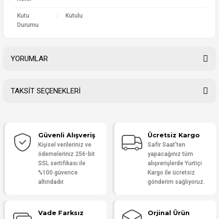
Kutu
:
Kutulu
Durumu
YORUMLAR
TAKSİT SEÇENEKLERİ
Bu ürüne ilk yorumu siz yapın!
Güvenli Alışveriş
Ücretsiz Kargo
Yorum Yaz
Kişisel verileriniz ve
Safir Saat'ten
ödemeleriniz 256-bit
yapacağınız tüm
SSL sertifikası ile
alışverişlerde Yurtiçi
%100 güvence
Kargo ile ücretsiz
altındadır.
gönderim sağlıyoruz.
Vade Farksız
Orjinal Ürün