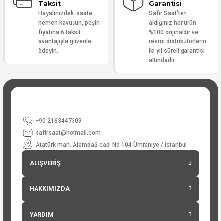
Taksit
Garantisi
Hayalinizdeki saate
Safir Saat'ten
hemen kavuşun, peşin
aldığınız her ürün
fiyatına 6 taksit
%100 orijinaldir ve
avantajıyla güvenle
resmi distribütörlerin
ödeyin.
iki yıl süreli garantisi
altındadır
+90 2163447309
safirsaat@hotmail.com
Atatürk mah. Alemdağ cad. No 104 Ümraniye / İstanbul
ALIŞVERİŞ
HAKKIMIZDA
YARDIM