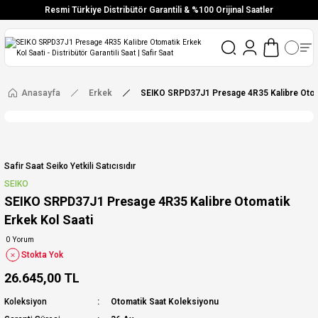
Resmi Türkiye Distribütör Garantili & %100 Orijinal Saatler
Vade Farksız 6 Taksit
Aynı Gün Stoktan Gönderim
Ücretsiz Kargo
Anasayfa
Erkek
SEIKO SRPD37J1 Presage 4R35 Kalibre Otoma
Safir Saat Seiko Yetkili Satıcısıdır
SEIKO
SEIKO SRPD37J1 Presage 4R35 Kalibre Otomatik
Erkek Kol Saati
0 Yorum
Stokta Yok
26.645,00 TL
Koleksiyon
Otomatik Saat Koleksiyonu