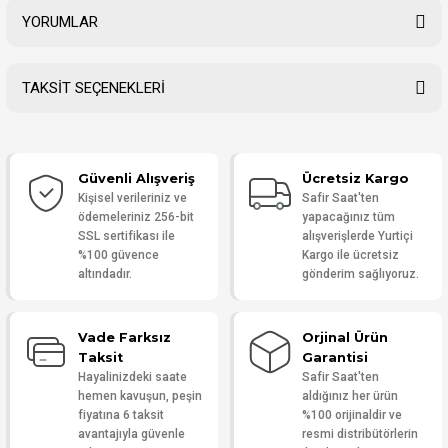
YORUMLAR
TAKSİT SEÇENEKLERİ
Bu ürüne ilk yorumu siz yapın!
Güvenli Alışveriş
Ücretsiz Kargo
Yorum Yaz
Kişisel verileriniz ve
Safir Saat'ten
ödemeleriniz 256-bit
yapacağınız tüm
SSL sertifikası ile
alışverişlerde Yurtiçi
%100 güvence
Kargo ile ücretsiz
altındadır.
gönderim sağlıyoruz.
Vade Farksız
Orjinal Ürün
Taksit
Garantisi
Hayalinizdeki saate
Safir Saat'ten
hemen kavuşun, peşin
aldığınız her ürün
fiyatına 6 taksit
%100 orijinaldir ve
avantajıyla güvenle
resmi distribütörlerin