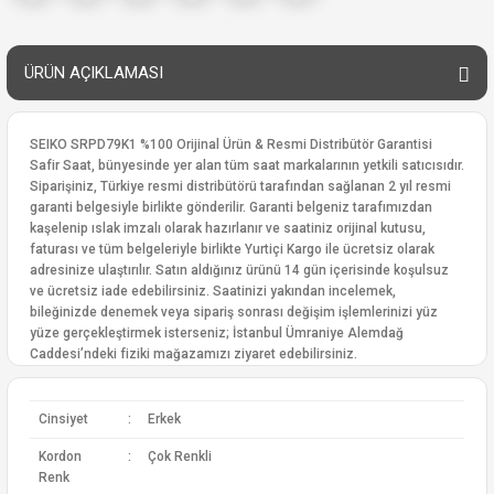
ÜRÜN AÇIKLAMASI
SEIKO SRPD79K1 %100 Orijinal Ürün & Resmi Distribütör Garantisi
Safir Saat, bünyesinde yer alan tüm saat markalarının yetkili satıcısıdır.
Siparişiniz, Türkiye resmi distribütörü tarafından sağlanan 2 yıl resmi
garanti belgesiyle birlikte gönderilir. Garanti belgeniz tarafımızdan
kaşelenip ıslak imzalı olarak hazırlanır ve saatiniz orijinal kutusu,
faturası ve tüm belgeleriyle birlikte Yurtiçi Kargo ile ücretsiz olarak
adresinize ulaştırılır. Satın aldığınız ürünü 14 gün içerisinde koşulsuz
ve ücretsiz iade edebilirsiniz. Saatinizi yakından incelemek,
bileğinizde denemek veya sipariş sonrası değişim işlemlerinizi yüz
yüze gerçekleştirmek isterseniz; İstanbul Ümraniye Alemdağ
Caddesi’ndeki fiziki mağazamızı ziyaret edebilirsiniz.
Cinsiyet
:
Erkek
Kordon
:
Çok Renkli
Renk