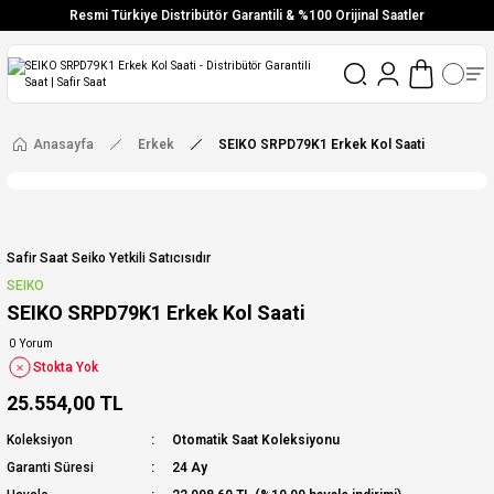
Resmi Türkiye Distribütör Garantili & %100 Orijinal Saatler
Vade Farksız 6 Taksit
Aynı Gün Stoktan Gönderim
Ücretsiz Kargo
Anasayfa
Erkek
SEIKO SRPD79K1 Erkek Kol Saati
Safir Saat Seiko Yetkili Satıcısıdır
SEIKO
SEIKO SRPD79K1 Erkek Kol Saati
0 Yorum
Stokta Yok
25.554,00 TL
Koleksiyon
Otomatik Saat Koleksiyonu
Garanti Süresi
24 Ay