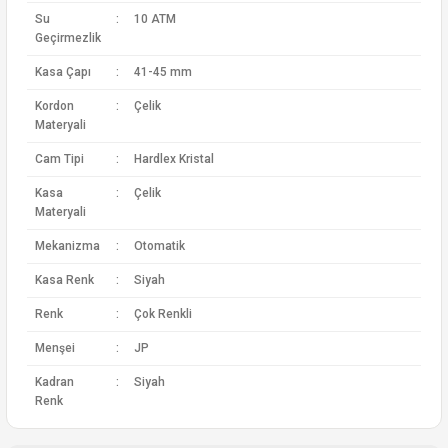
Su
:
10 ATM
Geçirmezlik
Kasa Çapı
:
41-45 mm
Kordon
:
Çelik
Materyali
Cam Tipi
:
Hardlex Kristal
Kasa
:
Çelik
Materyali
Mekanizma
:
Otomatik
Kasa Renk
:
Siyah
Renk
:
Çok Renkli
Menşei
:
JP
Kadran
:
Siyah
Renk