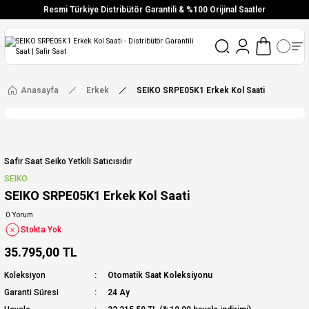
Resmi Türkiye Distribütör Garantili & %100 Orijinal Saatler
Vade Farksız 6 Taksit
Aynı Gün Stoktan Gönderim
Ücretsiz Kargo
Anasayfa
Erkek
SEIKO SRPE05K1 Erkek Kol Saati
Safir Saat Seiko Yetkili Satıcısıdır
SEIKO
SEIKO SRPE05K1 Erkek Kol Saati
0 Yorum
Stokta Yok
35.795,00 TL
Koleksiyon
Otomatik Saat Koleksiyonu
Garanti Süresi
24 Ay