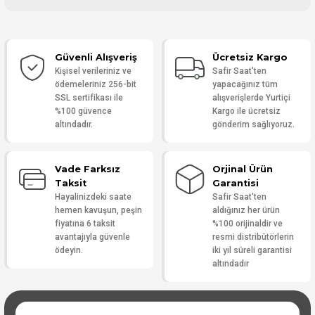
Bu ürüne ilk yorumu siz yapın!
Güvenli Alışveriş
Ücretsiz Kargo
Yorum Yaz
Kişisel verileriniz ve
Safir Saat'ten
ödemeleriniz 256-bit
yapacağınız tüm
SSL sertifikası ile
alışverişlerde Yurtiçi
%100 güvence
Kargo ile ücretsiz
altındadır.
gönderim sağlıyoruz.
Vade Farksız
Orjinal Ürün
Taksit
Garantisi
Hayalinizdeki saate
Safir Saat'ten
hemen kavuşun, peşin
aldığınız her ürün
fiyatına 6 taksit
%100 orijinaldir ve
avantajıyla güvenle
resmi distribütörlerin
ödeyin.
iki yıl süreli garantisi
altındadır