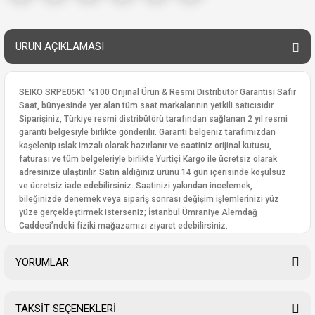
ÜRÜN AÇIKLAMASI
SEIKO SRPE05K1 %100 Orijinal Ürün & Resmi Distribütör Garantisi Safir
Saat, bünyesinde yer alan tüm saat markalarının yetkili satıcısıdır.
Siparişiniz, Türkiye resmi distribütörü tarafından sağlanan 2 yıl resmi
garanti belgesiyle birlikte gönderilir. Garanti belgeniz tarafımızdan
kaşelenip ıslak imzalı olarak hazırlanır ve saatiniz orijinal kutusu,
faturası ve tüm belgeleriyle birlikte Yurtiçi Kargo ile ücretsiz olarak
adresinize ulaştırılır. Satın aldığınız ürünü 14 gün içerisinde koşulsuz
ve ücretsiz iade edebilirsiniz. Saatinizi yakından incelemek,
bileğinizde denemek veya sipariş sonrası değişim işlemlerinizi yüz
yüze gerçekleştirmek isterseniz; İstanbul Ümraniye Alemdağ
Caddesi’ndeki fiziki mağazamızı ziyaret edebilirsiniz.
YORUMLAR
TAKSİT SEÇENEKLERİ