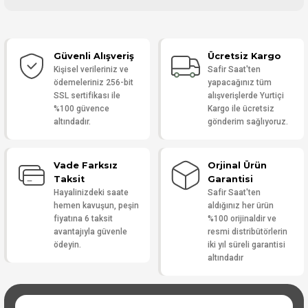
Bu ürüne ilk yorumu siz yapın!
Güvenli Alışveriş
Ücretsiz Kargo
Yorum Yaz
Kişisel verileriniz ve
Safir Saat'ten
ödemeleriniz 256-bit
yapacağınız tüm
SSL sertifikası ile
alışverişlerde Yurtiçi
%100 güvence
Kargo ile ücretsiz
altındadır.
gönderim sağlıyoruz.
Vade Farksız
Orjinal Ürün
Taksit
Garantisi
Hayalinizdeki saate
Safir Saat'ten
hemen kavuşun, peşin
aldığınız her ürün
fiyatına 6 taksit
%100 orijinaldir ve
avantajıyla güvenle
resmi distribütörlerin
ödeyin.
iki yıl süreli garantisi
altındadır