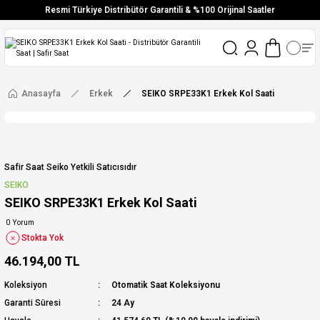
Resmi Türkiye Distribütör Garantili & %100 Orijinal Saatler
Vade Farksız 6 Taksit
Aynı Gün Stoktan Gönderim
Ücretsiz Kargo
Anasayfa
Erkek
SEIKO SRPE33K1 Erkek Kol Saati
Safir Saat Seiko Yetkili Satıcısıdır
SEIKO
SEIKO SRPE33K1 Erkek Kol Saati
0 Yorum
Stokta Yok
46.194,00 TL
Koleksiyon
Otomatik Saat Koleksiyonu
Garanti Süresi
24 Ay