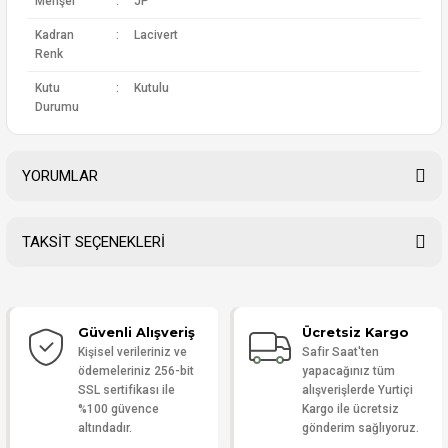
Menşei
:
JP
Kadran
:
Lacivert
Renk
Kutu
:
Kutulu
Durumu
YORUMLAR
TAKSİT SEÇENEKLERİ
Bu ürüne ilk yorumu siz yapın!
Güvenli Alışveriş
Ücretsiz Kargo
Yorum Yaz
Kişisel verileriniz ve
Safir Saat'ten
ödemeleriniz 256-bit
yapacağınız tüm
SSL sertifikası ile
alışverişlerde Yurtiçi
%100 güvence
Kargo ile ücretsiz
altındadır.
gönderim sağlıyoruz.