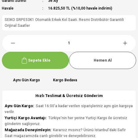
Garanti Süresi
36 Ay
Havale
16.825,50 TL (%10,00 havale indirimi)
SEIKO SRPE53K1 Otomatik Erkek Kol Saati. Resmi Distribütör Garantili
Orijinal Saatler
Sepete Ekle
Hemen Al
Aynı Gün Kargo
Kargo Bedava
Hızlı Teslimat & Ücretsiz Gönderim
Aynı Gün Kargo:
Saat 16:00'a kadar verilen siparişleriniz aynı gün kargoya
verilir.
Yurtiçi Kargo Avantajı:
Türkiye'nin her yerine Yurtiçi Kargo ile ücretsiz
gönderim sağlıyoruz.
Mağazada Deneyimleyin:
Kararsız mısınız? Ürünü İstanbul'daki Safir
Saat mağazamızda canlı görebilir ve deneyebilirsiniz.