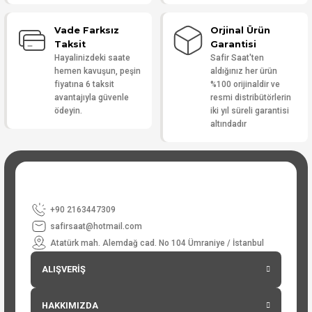
Vade Farksız
Orjinal Ürün
Taksit
Garantisi
Hayalinizdeki saate
Safir Saat'ten
hemen kavuşun, peşin
aldığınız her ürün
fiyatına 6 taksit
%100 orijinaldir ve
avantajıyla güvenle
resmi distribütörlerin
ödeyin.
iki yıl süreli garantisi
altındadır
+90 2163447309
safirsaat@hotmail.com
Atatürk mah. Alemdağ cad. No 104 Ümraniye / İstanbul
ALIŞVERİŞ
HAKKIMIZDA