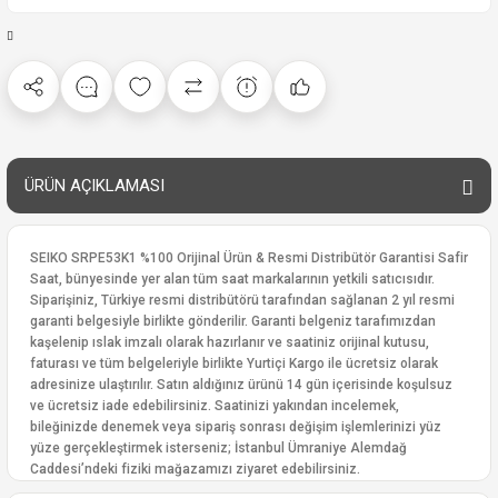
ÜRÜN AÇIKLAMASI
SEIKO SRPE53K1 %100 Orijinal Ürün & Resmi Distribütör Garantisi Safir
Saat, bünyesinde yer alan tüm saat markalarının yetkili satıcısıdır.
Siparişiniz, Türkiye resmi distribütörü tarafından sağlanan 2 yıl resmi
garanti belgesiyle birlikte gönderilir. Garanti belgeniz tarafımızdan
kaşelenip ıslak imzalı olarak hazırlanır ve saatiniz orijinal kutusu,
faturası ve tüm belgeleriyle birlikte Yurtiçi Kargo ile ücretsiz olarak
adresinize ulaştırılır. Satın aldığınız ürünü 14 gün içerisinde koşulsuz
ve ücretsiz iade edebilirsiniz. Saatinizi yakından incelemek,
bileğinizde denemek veya sipariş sonrası değişim işlemlerinizi yüz
yüze gerçekleştirmek isterseniz; İstanbul Ümraniye Alemdağ
Caddesi’ndeki fiziki mağazamızı ziyaret edebilirsiniz.