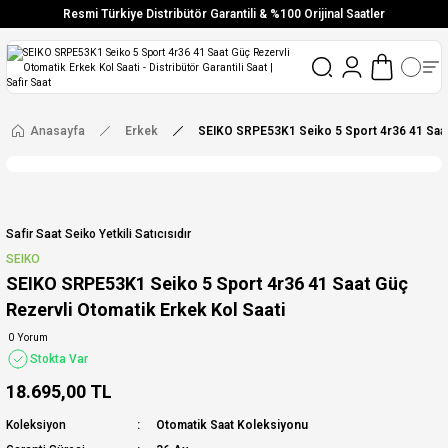
Resmi Türkiye Distribütör Garantili & %100 Orijinal Saatler
Vade Farksız 6 Taksit
Aynı Gün Stoktan Gönderim
Ücretsiz Kargo
Anasayfa
Erkek
SEIKO SRPE53K1 Seiko 5 Sport 4r36 41 Saat 
Safir Saat Seiko Yetkili Satıcısıdır
SEIKO
SEIKO SRPE53K1 Seiko 5 Sport 4r36 41 Saat Güç
Rezervli Otomatik Erkek Kol Saati
0 Yorum
Stokta Var
18.695,00 TL
Koleksiyon
Otomatik Saat Koleksiyonu