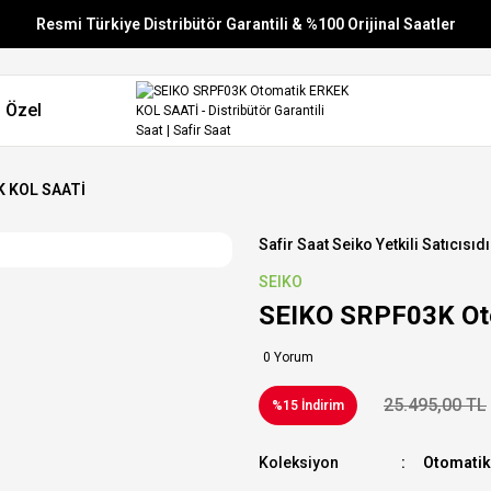
Resmi Türkiye Distribütör Garantili & %100 Orijinal Saatler
Vade Farksız 6 Taksit
 Özel
Aynı Gün Stoktan Gönderim
Ücretsiz Kargo
K KOL SAATİ
Safir Saat Seiko Yetkili Satıcısıdı
SEIKO
SEIKO SRPF03K Ot
0 Yorum
25.495,00 TL
%15 İndirim
Koleksiyon
Otomatik