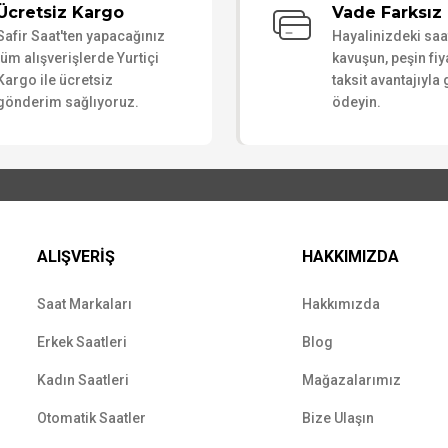
Ücretsiz Kargo
Vade Farksız 
Safir Saat'ten yapacağınız
Hayalinizdeki sa
Yorum Yaz
tüm alışverişlerde Yurtiçi
kavuşun, peşin fiy
Kargo ile ücretsiz
taksit avantajıyla
gönderim sağlıyoruz.
ödeyin.
ALIŞVERİŞ
HAKKIMIZDA
Saat Markaları
Hakkımızda
Erkek Saatleri
Blog
Kadın Saatleri
Mağazalarımız
Otomatik Saatler
Bize Ulaşın