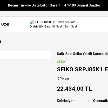
Resmi Türkiye Distribütör Garantili & %100 Orijinal Saatler
Vade Farksız 6 Taksit
 Özel
Aynı Gün Stoktan Gönderim
Ücretsiz Kargo
i
Safir Saat Seiko Yetkili Satıcısıdı
SEIKO
SEIKO SRPJ85K1 Er
0 Yorum
22.434,00 TL
Koleksiyon
Otomatik