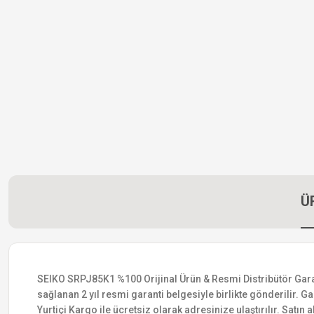
Ü
SEIKO SRPJ85K1 %100 Orijinal Ürün & Resmi Distribütör Garanti
sağlanan 2 yıl resmi garanti belgesiyle birlikte gönderilir. Ga
Yurtiçi Kargo ile ücretsiz olarak adresinize ulaştırılır. Satı