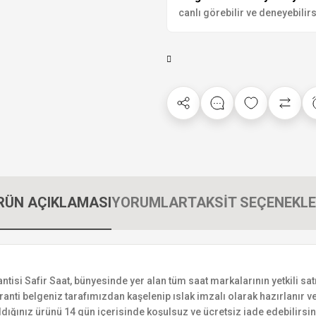
canlı görebilir ve deneyebilirs
RÜN AÇIKLAMASI
YORUMLAR
TAKSİT SEÇENEKLE
si Safir Saat, bünyesinde yer alan tüm saat markalarının yetkili satıc
ranti belgeniz tarafımızdan kaşelenip ıslak imzalı olarak hazırlanır ve 
n aldığınız ürünü 14 gün içerisinde koşulsuz ve ücretsiz iade edebilir