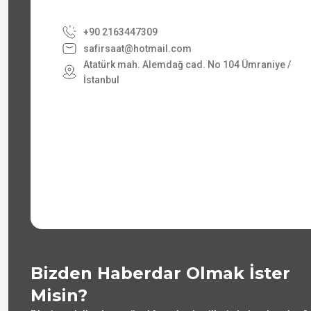
+90 2163447309
safirsaat@hotmail.com
Atatürk mah. Alemdağ cad. No 104 Ümraniye /
İstanbul
Bizden Haberdar Olmak İster
Misin?