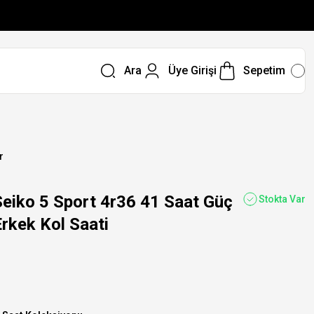
Ara
Üye Girişi
Sepetim
r
iko 5 Sport 4r36 41 Saat Güç
Stokta Var
rkek Kol Saati