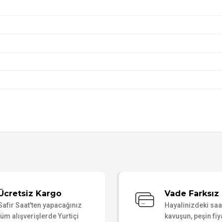
Bu ürüne ilk yorumu siz yapın!
Ücretsiz Kargo
Vade Farksız 
Safir Saat'ten yapacağınız
Hayalinizdeki sa
Yorum Yaz
tüm alışverişlerde Yurtiçi
kavuşun, peşin fiy