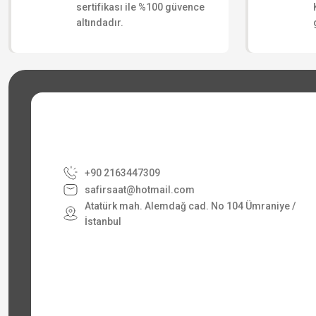
sertifikası ile %100 güvence
altındadır.
+90 2163447309
safirsaat@hotmail.com
Atatürk mah. Alemdağ cad. No 104 Ümraniye /
İstanbul