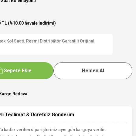
 Saat Koleksiyonu
 TL (%10,00 havale indirimi)
 Kol Saati. Resmi Distribütör Garantili Orijinal
Sepete Ekle
Hemen Al
Kargo Bedava
zlı Teslimat & Ücretsiz Gönderim
a kadar verilen siparişleriniz aynı gün kargoya verilir.