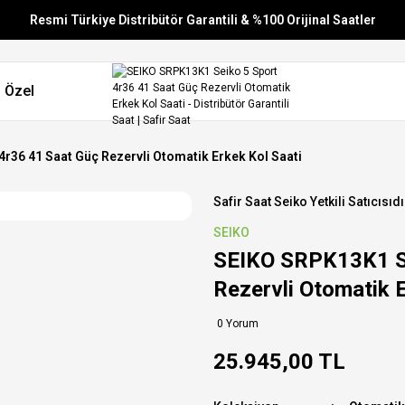
Resmi Türkiye Distribütör Garantili & %100 Orijinal Saatler
Vade Farksız 6 Taksit
 Özel
Aynı Gün Stoktan Gönderim
Ücretsiz Kargo
r36 41 Saat Güç Rezervli Otomatik Erkek Kol Saati
Safir Saat Seiko Yetkili Satıcısıdı
SEIKO
SEIKO SRPK13K1 Se
Rezervli Otomatik E
0 Yorum
25.945,00 TL