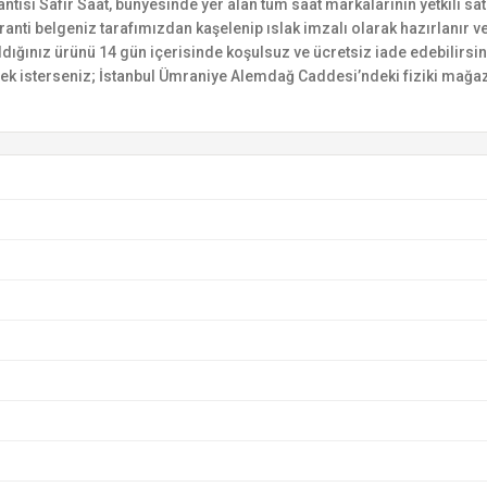
si Safir Saat, bünyesinde yer alan tüm saat markalarının yetkili satıc
ranti belgeniz tarafımızdan kaşelenip ıslak imzalı olarak hazırlanır ve 
n aldığınız ürünü 14 gün içerisinde koşulsuz ve ücretsiz iade edebilir
mek isterseniz; İstanbul Ümraniye Alemdağ Caddesi’ndeki fiziki mağaz