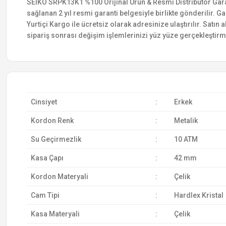
SEIKO SRPK13K1 %100 Orijinal Ürün & Resmi Distribütör Garanti
sağlanan 2 yıl resmi garanti belgesiyle birlikte gönderilir. Ga
Yurtiçi Kargo ile ücretsiz olarak adresinize ulaştırılır. Satı
sipariş sonrası değişim işlemlerinizi yüz yüze gerçekleştir
Cinsiyet
:
Erkek
Kordon Renk
:
Metalik
Su Geçirmezlik
:
10 ATM
Kasa Çapı
:
42 mm
Kordon Materyali
:
Çelik
Cam Tipi
:
Hardlex Kristal
Kasa Materyali
:
Çelik