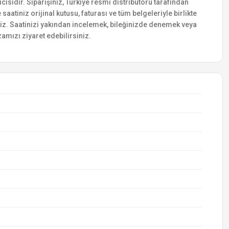
ısıdır. Siparişiniz, Türkiye resmi distribütörü tarafından
saatiniz orijinal kutusu, faturası ve tüm belgeleriyle birlikte
siniz. Saatinizi yakından incelemek, bileğinizde denemek veya
amızı ziyaret edebilirsiniz.