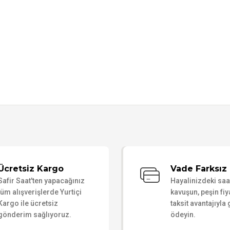
Bu ürüne ilk yorumu siz yapın!
Ücretsiz Kargo
Vade Farksız 
Safir Saat'ten yapacağınız
Hayalinizdeki sa
Yorum Yaz
tüm alışverişlerde Yurtiçi
kavuşun, peşin fiy
Kargo ile ücretsiz
taksit avantajıyla
gönderim sağlıyoruz.
ödeyin.