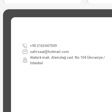
+90 2163447309
safirsaat@hotmail.com
Atatürk mah. Alemdağ cad. No 104 Ümraniye /
İstanbul