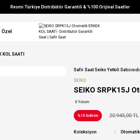
Resmi Türkiye Distribütör Garantili & %100 Orijinal Saatler
Vade Farksız 6 Taksit
 Özel
Aynı Gün Stoktan Gönderim
Ücretsiz Kargo
K KOL SAATİ
Safir Saat Seiko Yetkili Satıcısıdı
SEIKO
SEIKO SRPK15J Ot
0 Yorum
20.945,00 TL
%15 İndirim
Koleksiyon
Otomatik