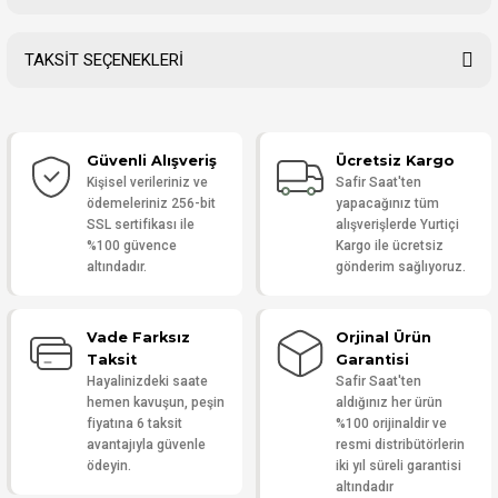
TAKSİT SEÇENEKLERİ
Bu ürüne ilk yorumu siz yapın!
Güvenli Alışveriş
Ücretsiz Kargo
Yorum Yaz
Kişisel verileriniz ve
Safir Saat'ten
ödemeleriniz 256-bit
yapacağınız tüm
SSL sertifikası ile
alışverişlerde Yurtiçi
%100 güvence
Kargo ile ücretsiz
altındadır.
gönderim sağlıyoruz.
Vade Farksız
Orjinal Ürün
Taksit
Garantisi
Hayalinizdeki saate
Safir Saat'ten
hemen kavuşun, peşin
aldığınız her ürün
fiyatına 6 taksit
%100 orijinaldir ve
avantajıyla güvenle
resmi distribütörlerin
ödeyin.
iki yıl süreli garantisi
altındadır