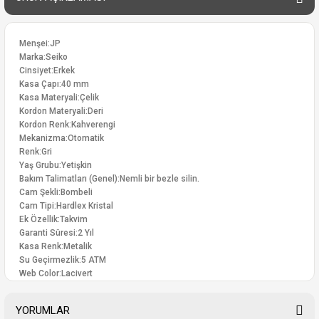
Menşei:JP
Marka:Seiko
Cinsiyet:Erkek
Kasa Çapı:40 mm
Kasa Materyali:Çelik
Kordon Materyali:Deri
Kordon Renk:Kahverengi
Mekanizma:Otomatik
Renk:Gri
Yaş Grubu:Yetişkin
Bakım Talimatları (Genel):Nemli bir bezle silin.
Cam Şekli:Bombeli
Cam Tipi:Hardlex Kristal
Ek Özellik:Takvim
Garanti Süresi:2 Yıl
Kasa Renk:Metalik
Su Geçirmezlik:5 ATM
Web Color:Lacivert
YORUMLAR