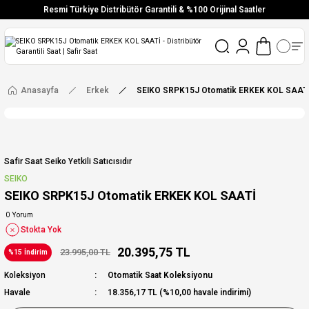
Resmi Türkiye Distribütör Garantili & %100 Orijinal Saatler
Vade Farksız 6 Taksit
Aynı Gün Stoktan Gönderim
Ücretsiz Kargo
Anasayfa
Erkek
SEIKO SRPK15J Otomatik ERKEK KOL SAAT
Safir Saat Seiko Yetkili Satıcısıdır
SEIKO
SEIKO SRPK15J Otomatik ERKEK KOL SAATİ
0 Yorum
Stokta Yok
20.395,75 TL
23.995,00 TL
%15 İndirim
Koleksiyon
Otomatik Saat Koleksiyonu
Havale
18.356,17 TL (%10,00 havale indirimi)