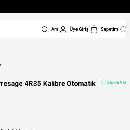
Ara
Üye Girişi
Sepetim
r
esage 4R35 Kalibre Otomatik
Stokta Var