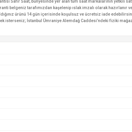
si Safir Saat, bünyesinde yer alan tüm saat markalarının yetkili satıc
ranti belgeniz tarafımızdan kaşelenip ıslak imzalı olarak hazırlanır ve 
n aldığınız ürünü 14 gün içerisinde koşulsuz ve ücretsiz iade edebilir
mek isterseniz; İstanbul Ümraniye Alemdağ Caddesi’ndeki fiziki mağaz