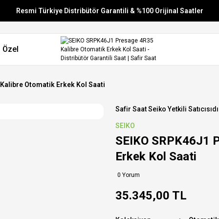
Resmi Türkiye Distribütör Garantili & %100 Orijinal Saatler
Vade Farksız 6 Taksit
 Özel
Aynı Gün Stoktan Gönderim
Ücretsiz Kargo
alibre Otomatik Erkek Kol Saati
Safir Saat Seiko Yetkili Satıcısıdı
SEIKO
SEIKO SRPK46J1 Pr
Erkek Kol Saati
0 Yorum
35.345,00 TL