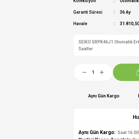
Koleksiyon
Otomatik
Garanti Süresi
36 Ay
Havale
31.810,50
SEIKO SRPK46J1 Otomatik Erkek
Saatler
Aynı Gün Kargo
Hı
Aynı Gün Kargo:
Saat 16:00'