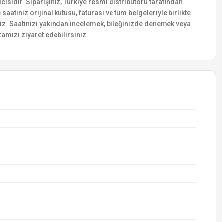
ısıdır. Siparişiniz, Türkiye resmi distribütörü tarafından
saatiniz orijinal kutusu, faturası ve tüm belgeleriyle birlikte
siniz. Saatinizi yakından incelemek, bileğinizde denemek veya
amızı ziyaret edebilirsiniz.