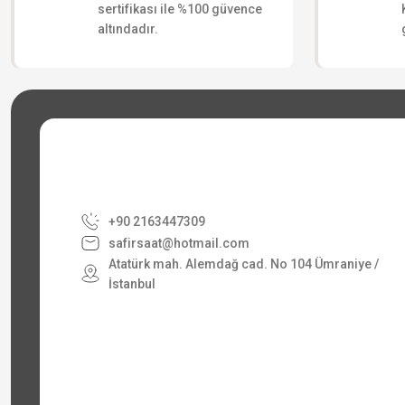
sertifikası ile %100 güvence
altındadır.
+90 2163447309
safirsaat@hotmail.com
Atatürk mah. Alemdağ cad. No 104 Ümraniye /
İstanbul