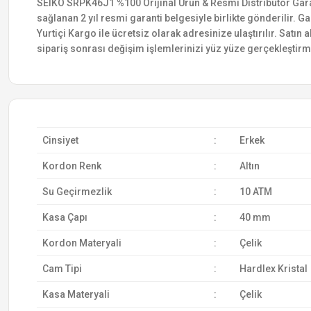
SEIKO SRPK46J1 %100 Orijinal Ürün & Resmi Distribütör Garanti
sağlanan 2 yıl resmi garanti belgesiyle birlikte gönderilir. Ga
Yurtiçi Kargo ile ücretsiz olarak adresinize ulaştırılır. Satı
sipariş sonrası değişim işlemlerinizi yüz yüze gerçekleştir
Cinsiyet
:
Erkek
Kordon Renk
:
Altın
Su Geçirmezlik
:
10 ATM
Kasa Çapı
:
40 mm
Kordon Materyali
:
Çelik
Cam Tipi
:
Hardlex Kristal
Kasa Materyali
:
Çelik