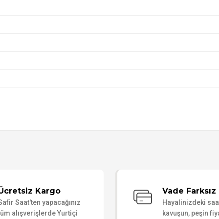
Bu ürüne ilk yorumu siz yapın!
Ücretsiz Kargo
Vade Farksız 
Safir Saat'ten yapacağınız
Hayalinizdeki sa
Yorum Yaz
tüm alışverişlerde Yurtiçi
kavuşun, peşin fiy