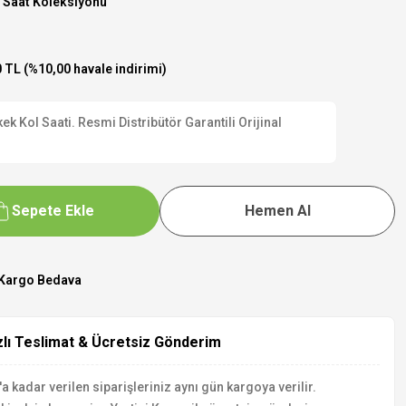
 Saat Koleksiyonu
 TL (%10,00 havale indirimi)
 Kol Saati. Resmi Distribütör Garantili Orijinal
Sepete Ekle
Hemen Al
Kargo Bedava
zlı Teslimat & Ücretsiz Gönderim
a kadar verilen siparişleriniz aynı gün kargoya verilir.